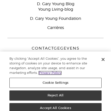
D. Gary Young Blog
Young Living-blog
D. Gary Young Foundation
Carrières
CONTACTGEGEVENS
Young Living Europe B.V.
By clicking “Accept All Cookies”, you agree to the
Peizerweg 97
storing of cookies on your device to enhance site
9727 AJ Groningen
navigation, analyze site usage, and assist in our
Nederland
marketing efforts.
Privacy Policy
Klantenservice:
44-0-1480-710032
Cookie Settings
Auteursrecht © 2021 Young Living Essential Oils. Alle rechten
Reject All
voorbehouden. |
Privacybeleid
Accept All Cookies