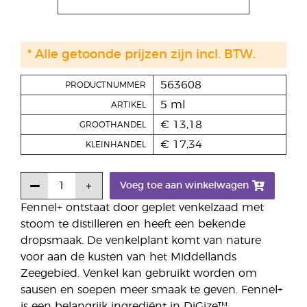
* Alle getoonde prijzen zijn incl. BTW.
563608
PRODUCTNUMMER
5 ml
ARTIKEL
€ 13,18
GROOTHANDEL
€ 17,34
KLEINHANDEL
Voeg toe aan winkelwagen
Fennel+ ontstaat door geplet venkelzaad met
stoom te distilleren en heeft een bekende
dropsmaak. De venkelplant komt van nature
voor aan de kusten van het Middellands
Zeegebied. Venkel kan gebruikt worden om
sausen en soepen meer smaak te geven. Fennel+
is een belangrijk ingrediënt in DiGize™,