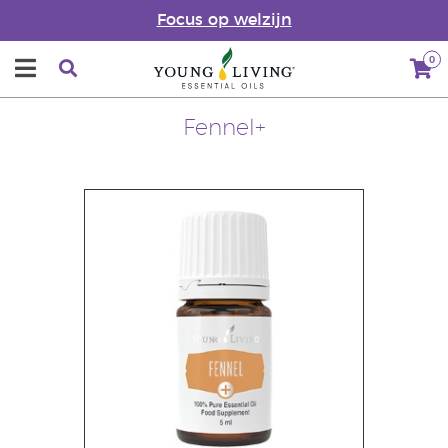
Focus op welzijn
0
Fennel+