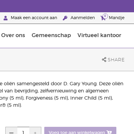
0
Maak een account aan
Aanmelden
Mandje
Over ons
Gemeenschap
Virtueel kantoor
zorging
Leer meer over voedingsstoffen
Voedingssupplementen van Young Living
Het gebruik van etherische oliën:
Brandpartnerschap bij Young Living
SHARE
che oliën samengesteld door D. Gary Young. Deze oliën
 van bevrijding, zelfvernieuwing en algemeen
ny (5 ml), Forgiveness (5 ml), Inner Child (5 ml),
r® (5 ml).
Voeg toe aan winkelwagen