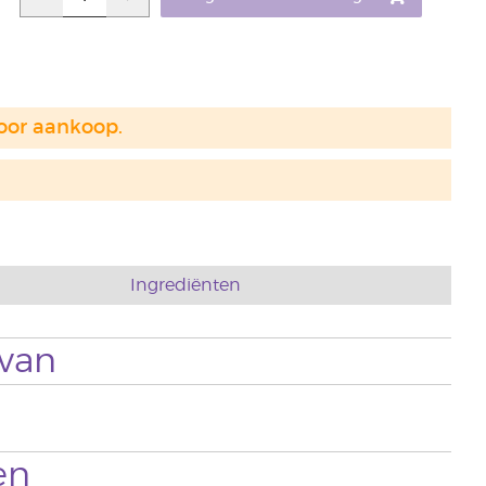
voor aankoop.
Ingrediënten
 van
en