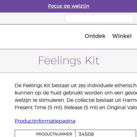
Focus op welzijn
Ontdek
Winkel
Laatste kans: 50% korting op huidver
Feelings Kit
De Feelings Kit bestaat uit zes individuele etheris
kunnen op de huid gebruikt worden om een gevoel
welzijn te stimuleren. De collectie bestaat uit Harmo
Present Time (5 ml), Release (5 ml) en Original Valo
Productinformatiepagina
34508
PRODUCTNUMMER