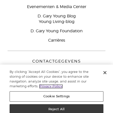
Evenementen & Media Center
D. Gary Young Blog
Young Living-blog
D. Gary Young Foundation
Carrières
CONTACTGEGEVENS
Young Living Europe B.V.
By clicking “Accept All Cookies”, you agree to the
Peizerweg 97
storing of cookies on your device to enhance site
9727 AJ Groningen
navigation, analyze site usage, and assist in our
Nederland
marketing efforts.
Privacy Policy
Klantenservice:
44-0-1480-710032
Cookie Settings
Auteursrecht © 2021 Young Living Essential Oils. Alle rechten
voorbehouden. |
Reject All
Privacybeleid