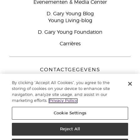
Evenementen & Media Center
D. Gary Young Blog
Young Living-blog
D. Gary Young Foundation
Carrières
CONTACTGEGEVENS
Young Living Europe B.V.
By clicking “Accept All Cookies”, you agree to the
Peizerweg 97
storing of cookies on your device to enhance site
9727 AJ Groningen
navigation, analyze site usage, and assist in our
Nederland
marketing efforts.
Privacy Policy
Klantenservice:
44-0-1480-710032
Cookie Settings
Auteursrecht © 2021 Young Living Essential Oils. Alle rechten
voorbehouden. |
Reject All
Privacybeleid