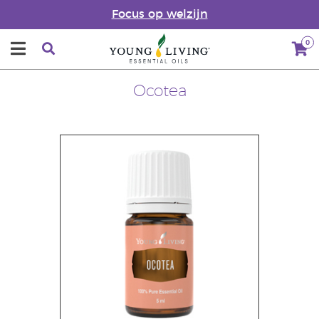
Focus op welzijn
0
Ocotea