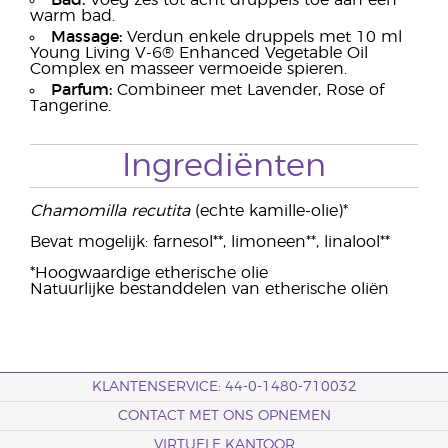
Bad:
Voeg zes tot acht druppels toe aan een
warm bad.
Massage:
Verdun enkele druppels met 10 ml
Young Living V-6® Enhanced Vegetable Oil
Complex en masseer vermoeide spieren.
Parfum:
Combineer met Lavender, Rose of
Tangerine.
Ingrediënten
Chamomilla recutita
(echte kamille-olie)*
Bevat mogelijk: farnesol**, limoneen**, linalool**
*Hoogwaardige etherische olie
Natuurlijke bestanddelen van etherische oliën
KLANTENSERVICE: 44-0-1480-710032
CONTACT MET ONS OPNEMEN
VIRTUELE KANTOOR