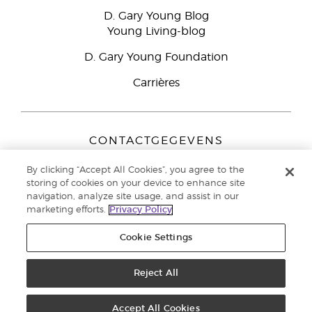
D. Gary Young Blog
Young Living-blog
D. Gary Young Foundation
Carrières
CONTACTGEGEVENS
Young Living Europe B.V.
By clicking “Accept All Cookies”, you agree to the
Peizerweg 97
storing of cookies on your device to enhance site
9727 AJ Groningen
navigation, analyze site usage, and assist in our
Nederland
marketing efforts.
Privacy Policy
Klantenservice:
44-0-1480-710032
Cookie Settings
Auteursrecht © 2021 Young Living Essential Oils. Alle rechten
voorbehouden. |
Reject All
Privacybeleid
Accept All Cookies