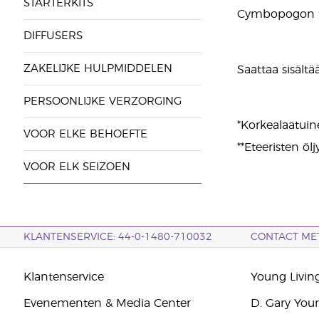
STARTERKITS
Cymbopogon fle
DIFFUSERS
ZAKELIJKE HULPMIDDELEN
Saattaa sisältää:
PERSOONLIJKE VERZORGING
*Korkealaatuin
VOOR ELKE BEHOEFTE
**Eteeristen ölj
VOOR ELK SEIZOEN
KLANTENSERVICE: 44-0-1480-710032
CONTACT ME
Klantenservice
Young Livin
Evenementen & Media Center
D. Gary You