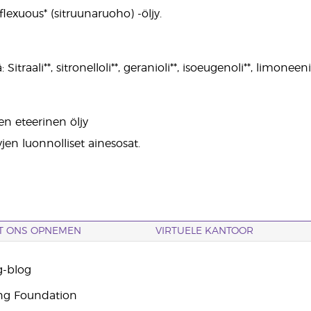
xuous* (sitruunaruoho) -öljy.
 Sitraali**, sitronelloli**, geranioli**, isoeugenoli**, limoneeni*
en eteerinen öljy
yjen luonnolliset ainesosat.
T ONS OPNEMEN
VIRTUELE KANTOOR
g-blog
ng Foundation