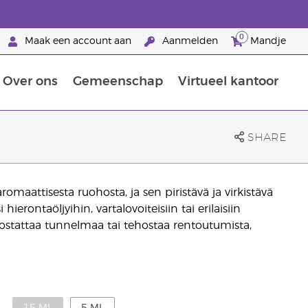
0
Maak een account aan
Aanmelden
Mandje
Over ons
Gemeenschap
Virtueel kantoor
zorging
Leer meer over voedingsstoffen
Voedingssupplementen van Young Living
Het gebruik van etherische oliën:
Brandpartnerschap bij Young Living
SHARE
omaattisesta ruohosta, ja sen piristävä ja virkistävä
hierontaöljyihin, vartalovoiteisiin tai erilaisiin
, nostattaa tunnelmaa tai tehostaa rentoutumista,