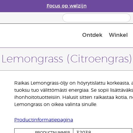
Focus op welzijn
Ontdek
Winkel
Laatste kans: 50% korting op huidver
Lemongrass (Citroengras)
Raikas Lemongrass-öljy on höyrytislattu korkeasta, ar
tuoksu tuo välittömästi energiaa. Se sopii lisättäväksi 
ihonhoitotuotteisiin. Halusit sitten raikastaa kotia
Lemongrass on oikea valinta sinulle.
Productinformatiepagina
32038
PRODUCTNUMMER