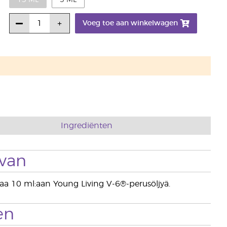
15 ML
5 ML
Voeg toe aan winkelwagen
Ingrediënten
 van
ppaa 10 ml:aan Young Living V-6®-perusöljyä.
en