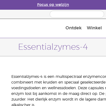
Focus op welzijn
Ontdek
Winkel
Laatste kans: 50% korting op huidver
Essentialzymes-4
Essentialzymes-4 is een multispectraal enzymenco
combineert met kruiden en speciaal geselecteerd
voedingsdoelen en wellnessdoelen. Deze capsules m
enzym lost bij aankomst in de maag direct op. D
zuurder. Het dierlijk enzym wordt in de lagere da
alkalischer is.