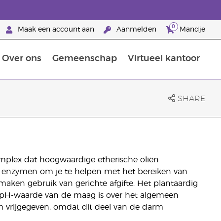
0
Maak een account aan
Aanmelden
Mandje
Over ons
Gemeenschap
Virtueel kantoor
zorging
Leer meer over voedingsstoffen
Voedingssupplementen van Young Living
Het gebruik van etherische oliën:
Brandpartnerschap bij Young Living
SHARE
mplex dat hoogwaardige etherische oliën
e enzymen om je te helpen met het bereiken van
aken gebruik van gerichte afgifte. Het plantaardig
e pH-waarde van de maag is over het algemeen
rm vrijgegeven, omdat dit deel van de darm