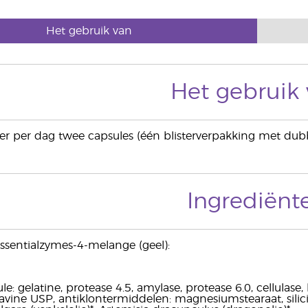
Het gebruik van
Het gebruik
 per dag twee capsules (één blisterverpakking met dubbel
Ingrediënt
Essentialzymes-4-melange (geel):
ule: gelatine, protease 4.5, amylase, protease 6.0, cellulase,
avine USP, antiklontermiddelen: magnesiumstearaat, siliciu