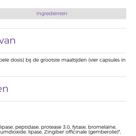
Ingrediënten
 van
e dosis) bij de grootste maaltijden (vier capsules in
en
 lipase, peptidase, protease 3.0, fytase, bromelaïne,
mdioxide, lipase, Zingiber officinale (gemberolie)*,