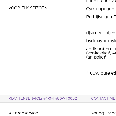
Foeniculum vul
VOOR ELK SEIZOEN
Cymbopogon fle
Bedrijfseigen 
rijstmeel, bije
hydroxypropylm
antiklontermid
(venkelolie)*,
(anijsolie)*
*100% pure eth
KLANTENSERVICE: 44-0-1480-710032
CONTACT ME
Klantenservice
Young Livin