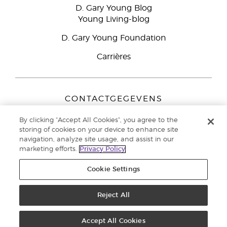
D. Gary Young Blog
Young Living-blog
D. Gary Young Foundation
Carrières
CONTACTGEGEVENS
Young Living Europe B.V.
By clicking “Accept All Cookies”, you agree to the
Peizerweg 97
storing of cookies on your device to enhance site
9727 AJ Groningen
navigation, analyze site usage, and assist in our
Nederland
marketing efforts.
Privacy Policy
Klantenservice:
44-0-1480-710032
Cookie Settings
Auteursrecht © 2021 Young Living Essential Oils. Alle rechten
voorbehouden. |
Reject All
Privacybeleid
Accept All Cookies