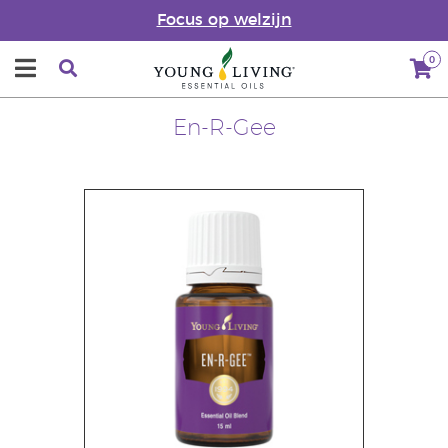
Focus op welzijn
0
En-R-Gee