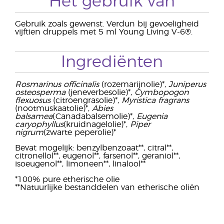
Het gebruik van
Gebruik zoals gewenst. Verdun bij gevoeligheid
vijftien druppels met 5 ml Young Living V-6®.
Ingrediënten
Rosmarinus officinalis
(rozemarijnolie)*,
Juniperus
osteosperma
(jeneverbesolie)*,
Cymbopogon
flexuosus
(citroengrasolie)*,
Myristica fragrans
(nootmuskaatolie)*,
Abies
balsamea
(Canadabalsemolie)*,
Eugenia
caryophyllus
(kruidnagelolie)*,
Piper
nigrum
(zwarte peperolie)*
Bevat mogelijk: benzylbenzoaat**, citral**,
citronellol**, eugenol**, farsenol**, geraniol**,
isoeugenol**, limoneen**, linalool**
*100% pure etherische olie
**Natuurlijke bestanddelen van etherische oliën