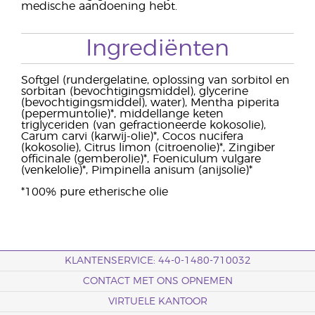
medische aandoening hebt.
Ingrediënten
Softgel (rundergelatine, oplossing van sorbitol en
sorbitan (bevochtigingsmiddel), glycerine
(bevochtigingsmiddel), water), Mentha piperita
(pepermuntolie)*, middellange keten
triglyceriden (van gefractioneerde kokosolie),
Carum carvi (karwij-olie)*, Cocos nucifera
(kokosolie), Citrus limon (citroenolie)*, Zingiber
officinale (gemberolie)*, Foeniculum vulgare
(venkelolie)*, Pimpinella anisum (anijsolie)*
*100% pure etherische olie
KLANTENSERVICE: 44-0-1480-710032
CONTACT MET ONS OPNEMEN
VIRTUELE KANTOOR