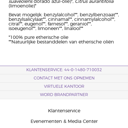
suaveolens
dorado azul-olie)*,
Citrus aurantifolia
(limoenolie)*
Bevat mogelijk: benzylalcohol**, benzylbenzoaat**,
benzylsalicylaat**, cinnamal**, cinnamylalcohol**,
citral**, eugenol**, farnesol**, geraniol**,
isoeugenol**, limoneen**, linalool**
*100% pure etherische olie
**Natuurlijke bestanddelen van etherische oliën
KLANTENSERVICE: 44-0-1480-710032
CONTACT MET ONS OPNEMEN
VIRTUELE KANTOOR
WORD BRANDPARTNER
Klantenservice
Evenementen & Media Center