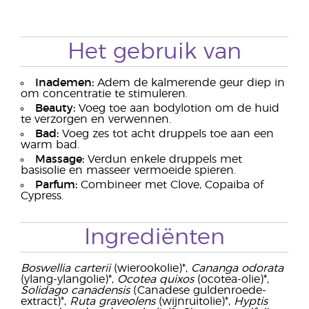
Het gebruik van
Inademen:
Adem de kalmerende geur diep in
om concentratie te stimuleren.
Beauty:
Voeg toe aan bodylotion om de huid
te verzorgen en verwennen.
Bad:
Voeg zes tot acht druppels toe aan een
warm bad.
Massage:
Verdun enkele druppels met
basisolie en masseer vermoeide spieren.
Parfum:
Combineer met Clove, Copaiba of
Cypress.
Ingrediënten
Boswellia carterii
(wierookolie)*,
Cananga odorata
(ylang-ylangolie)*,
Ocotea quixos
(ocotea-olie)*,
Solidago canadensis
(Canadese guldenroede-
extract)*,
Ruta graveolens
(wijnruitolie)*,
Hyptis