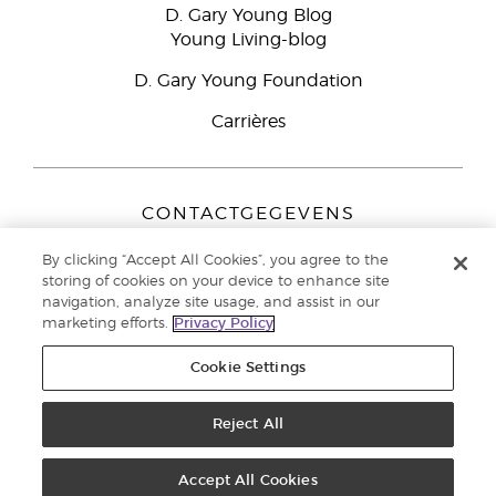
D. Gary Young Blog
Young Living-blog
D. Gary Young Foundation
Carrières
CONTACTGEGEVENS
Young Living Europe B.V.
By clicking “Accept All Cookies”, you agree to the
Peizerweg 97
storing of cookies on your device to enhance site
9727 AJ Groningen
navigation, analyze site usage, and assist in our
Nederland
marketing efforts.
Privacy Policy
Klantenservice:
44-0-1480-710032
Cookie Settings
Auteursrecht © 2021 Young Living Essential Oils. Alle rechten
voorbehouden. |
Reject All
Privacybeleid
Accept All Cookies