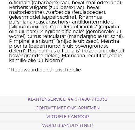
officinale (rabarberextract, bevat maltodextrine),
Berberis vulgaris (zuurbesextract, bevat
maltodextrine), Asafoetida (ferulapoeder),
geleermiddel [appelpectine], Rhamnus
purshiana (cascaraschors), antiklontermiddel
[siliciumdioxide], Copaifera officinalis* (copaiba-
olie uit hars), Zingiber officinale* (gemberolie uit
wortel), Citrus reticulata* (mandarijnolie uit schil),
Pimpinella anisum* (anijsolie uit zaad), Mentha
piperita (pepermuntolie uit bovengrondse
delen)*, Rosmarinus officinalis* (rozemarijnolie uit
bovengrondse delen), Matricaria recutita* (echte
kamille-olie uit bloem)*
*Hoogwaardige etherische olie
KLANTENSERVICE: 44-0-1480-710032
CONTACT MET ONS OPNEMEN
VIRTUELE KANTOOR
WORD BRANDPARTNER