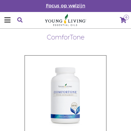
Focus op welzijn
0
ComforTone