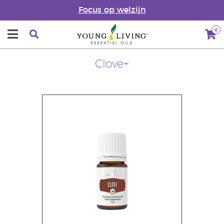
Focus op welzijn
0
Clove+