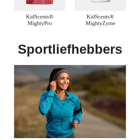
KidScents®
KidScents®
MightyPro
MightyZyme
Sportliefhebbers