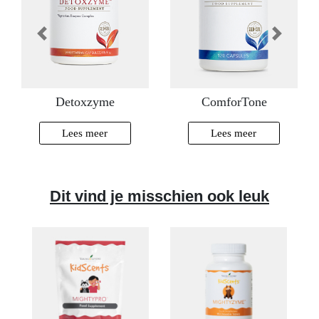
Vorige
Volgende
Detoxzyme
ComforTone
Lees meer
Lees meer
Dit vind je misschien ook leuk