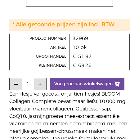
* Alle getoonde prijzen zijn incl. BTW.
32969
PRODUCTNUMMER
10 pk
ARTIKEL
€ 51,87
GROOTHANDEL
€ 68,26
KLEINHANDEL
Voeg toe aan winkelwagen
Een flesje vol goeds... of ja, tien flesjes! BLOOM
Collagen Complete bevat maar liefst 10.000 mg
vloeibaar mariencollageen. Gojibessensap,
CoQ10, jasmijngroene thee-extract, essentiële
vitaminen en mineralen gecombineerd met een
heerlijke gojibessen-citrussmaak maken het
plaatje compleet. De unieke formule verrijkt met