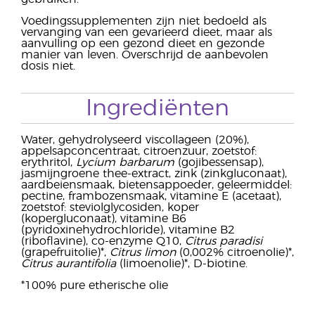
Voedingssupplementen zijn niet bedoeld als
vervanging van een gevarieerd dieet, maar als
aanvulling op een gezond dieet en gezonde
manier van leven. Overschrijd de aanbevolen
dosis niet.
Ingrediënten
Water, gehydrolyseerd viscollageen (20%),
appelsapconcentraat, citroenzuur, zoetstof:
erythritol,
Lycium barbarum
(gojibessensap),
jasmijngroene thee-extract, zink (zinkgluconaat),
aardbeiensmaak, bietensappoeder, geleermiddel:
pectine, frambozensmaak, vitamine E (acetaat),
zoetstof: steviolglycosiden, koper
(kopergluconaat), vitamine B6
(pyridoxinehydrochloride), vitamine B2
(riboflavine), co-enzyme Q10,
Citrus paradisi
(grapefruitolie)*,
Citrus limon
(0,002% citroenolie)*,
Citrus aurantifolia
(limoenolie)*, D-biotine.
*100% pure etherische olie