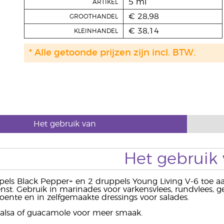
5 ml
ARTIKEL
€ 28,98
GROOTHANDEL
€ 38,14
KLEINHANDEL
* Alle getoonde prijzen zijn incl. BTW.
Het gebruik van
Het gebruik
els Black Pepper+ en 2 druppels Young Living V-6 toe aa
t. Gebruik in marinades voor varkensvlees, rundvlees, gev
oente en in zelfgemaakte dressings voor salades.
salsa of guacamole voor meer smaak.