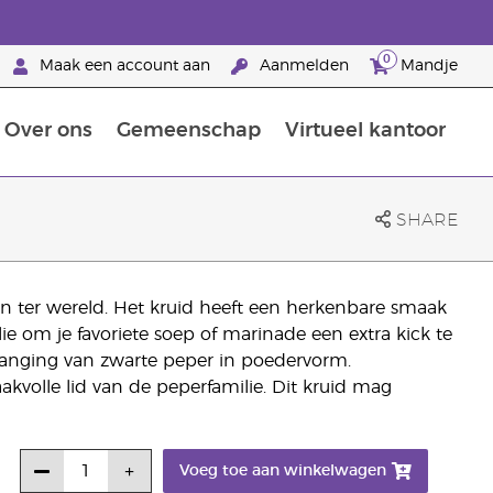
0
Maak een account aan
Aanmelden
Mandje
Over ons
Gemeenschap
Virtueel kantoor
zorging
Leer meer over voedingsstoffen
Voedingssupplementen van Young Living
Het gebruik van etherische oliën:
Brandpartnerschap bij Young Living
SHARE
n ter wereld. Het kruid heeft een herkenbare smaak
ie om je favoriete soep of marinade een extra kick te
vanging van zwarte peper in poedervorm.
volle lid van de peperfamilie. Dit kruid mag
Voeg toe aan winkelwagen