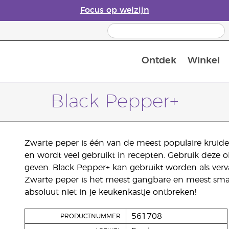
Focus op welzijn
Ontdek
Winkel
Laatste kans: 50% korting op huidver
Black Pepper+
Zwarte peper is één van de meest populaire kruide
en wordt veel gebruikt in recepten. Gebruik deze ol
geven. Black Pepper+ kan gebruikt worden als ver
Zwarte peper is het meest gangbare en meest smaak
absoluut niet in je keukenkastje ontbreken!
561708
PRODUCTNUMMER