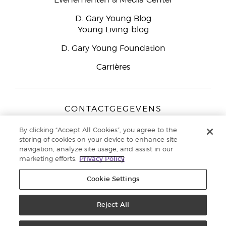
Evenementen & Media Center
D. Gary Young Blog
Young Living-blog
D. Gary Young Foundation
Carrières
CONTACTGEGEVENS
Young Living Europe B.V.
By clicking “Accept All Cookies”, you agree to the
Peizerweg 97
storing of cookies on your device to enhance site
9727 AJ Groningen
navigation, analyze site usage, and assist in our
Nederland
marketing efforts.
Privacy Policy
Klantenservice:
44-0-1480-710032
Cookie Settings
Auteursrecht © 2021 Young Living Essential Oils. Alle rechten
voorbehouden. |
Reject All
Privacybeleid