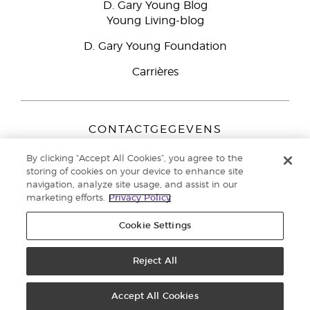
D. Gary Young Blog
Young Living-blog
D. Gary Young Foundation
Carrières
CONTACTGEGEVENS
Young Living Europe B.V.
By clicking “Accept All Cookies”, you agree to the
Peizerweg 97
storing of cookies on your device to enhance site
9727 AJ Groningen
navigation, analyze site usage, and assist in our
Nederland
marketing efforts.
Privacy Policy
Klantenservice:
44-0-1480-710032
Cookie Settings
Auteursrecht © 2021 Young Living Essential Oils. Alle rechten
voorbehouden. |
Reject All
Privacybeleid
Accept All Cookies