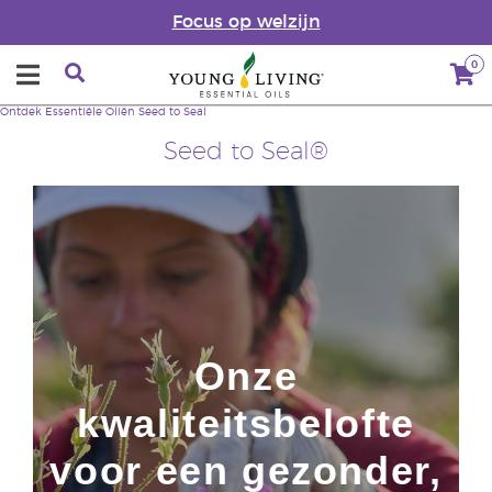
Focus op welzijn
0
Ontdek Essentiële Oliën
Seed to Seal
Seed to Seal®
Onze
kwaliteitsbelofte
voor een gezonder,