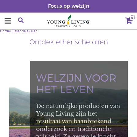
Focus op welzijn
0
Ontdek Essentiële Oliën
Ontdek etherische oliën
WELZIJN VOOR
HET LEVEN
De natuurlijke producten van
Young Living zijn het
resultaat van baanbrekend
onderzoek en traditionele
wijsheid. Ze geven je kracht