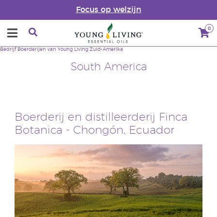
Focus op welzijn
0
Bedrijf
Boerderijen van Young Living
Zuid-Amerika
South America
Boerderij en distilleerderij Finca
Botanica - Chongón, Ecuador