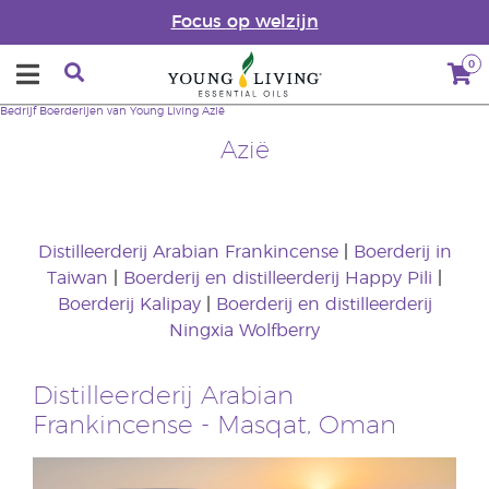
Focus op welzijn
0
Bedrijf
Boerderijen van Young Living
Azië
Azië
Distilleerderij Arabian Frankincense
|
Boerderij in
Taiwan
|
Boerderij en distilleerderij Happy Pili
|
Boerderij Kalipay
|
Boerderij en distilleerderij
Ningxia Wolfberry
Distilleerderij Arabian
Frankincense - Masqat, Oman