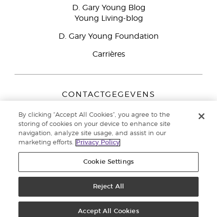
D. Gary Young Blog
Young Living-blog
D. Gary Young Foundation
Carrières
CONTACTGEGEVENS
Young Living Europe B.V.
By clicking “Accept All Cookies”, you agree to the
Peizerweg 97
storing of cookies on your device to enhance site
9727 AJ Groningen
navigation, analyze site usage, and assist in our
Nederland
marketing efforts.
Privacy Policy
Klantenservice:
44-0-1480-710032
Cookie Settings
Auteursrecht © 2021 Young Living Essential Oils. Alle rechten
voorbehouden. |
Privacybeleid
Reject All
Accept All Cookies