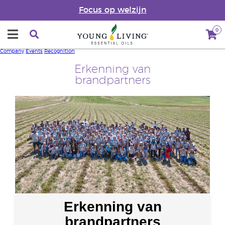
Focus op welzijn
0
Company
Events
Recognition
Erkenning van
brandpartners
Erkenning van
brandpartners