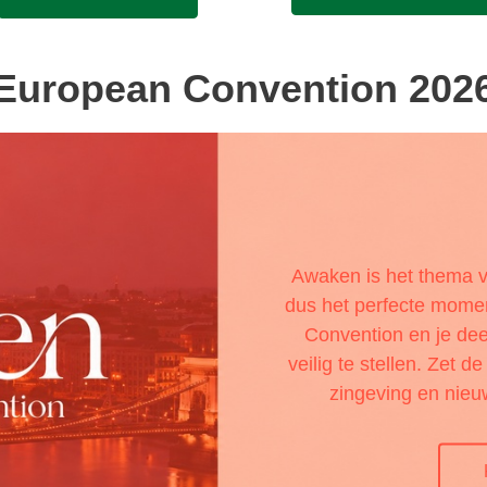
European Convention 202
Awaken is het thema v
dus het perfecte mome
Convention en je de
veilig te stellen. Zet d
zingeving en nie