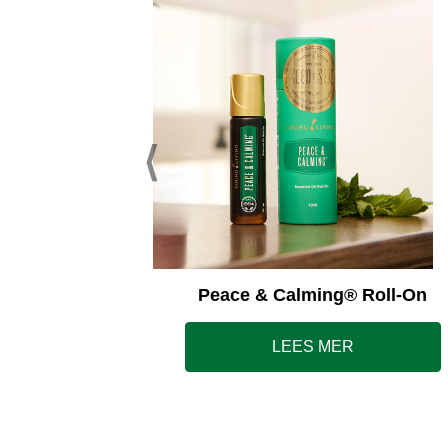
ss Away®
Peace & Calming® Roll-On
LEES MER