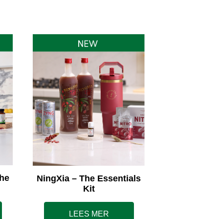
he
NingXia – The Essentials
Kit
LEES MER