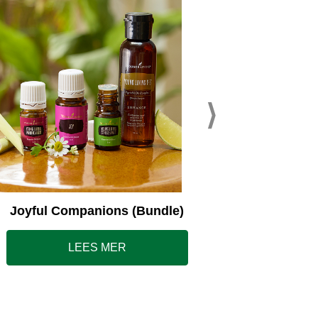
Young L
Joyful Companions (Bundle)
LEES MER