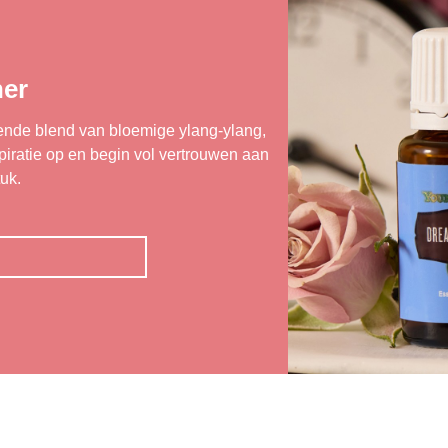
er
rende blend van bloemige ylang-ylang,
nspiratie op en begin vol vertrouwen aan
uk.