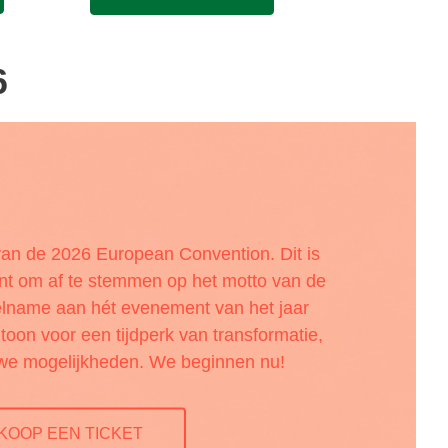
6
an de 2026 European Convention. Dit is
nt om af te stemmen op het motto van de
elname aan hét evenement van het jaar
e toon voor een tijdperk van transformatie,
uwe mogelijkheden. We beginnen nu!
KOOP EEN TICKET