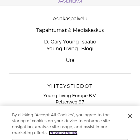
JÄSENEKSI
Asiakaspalvelu
Tapahtumat & Mediakeskus
D. Gary Young -säätiö
Young Living- Blogi
Ura
YHTEYSTIEDOT
Young Living Europe B.V.
Peizerweg 97
9727 AJ Groningen
Netherlands
By clicking “Accept All Cookies”, you agree to the
storing of cookies on your device to enhance site
Ilmainen yhteydenotto lankanumeroista Suomesta
0800
navigation, analyze site usage, and assist in our
913 239
marketing efforts.
Privacy Policy
Email: asiakaspalvelu@youngliving.com