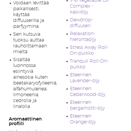
V-6 Vegetable Oil
Voidaan levittää
Complex -
paikallisesti,
kasviöljy
käyttää
Dewdrop-
diffuuserilla ja
diffuuseri
parfyymina.
Relaxation-
Sen kutsuva
hierontaöljy
tuoksu auttaa
rauhoittamaan
Stress Away Roll-
mieltä
On-puikko
Sisältää
Tranquil Roll-On-
luonnossa
puikko
esiintyviä
Eteerinen
ainesosia kuten
Lavender-öljy
beetakaryofylleeniä,
Eteerinen
alfahumulenea,
Cedarwood-öljy
limoneenia,
cedrolia ja
Eteerinen
linalolia
bergamotti-öljy
Eteerinen
Aromaattinen
Orange-öljy
profiili