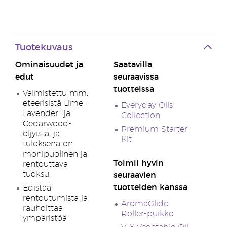
Tuotekuvaus
Ominaisuudet ja
Saatavilla
edut
seuraavissa
tuotteissa
Valmistettu mm.
eteerisistä Lime-,
Everyday Oils
Lavender- ja
Collection
Cedarwood-
Premium Starter
öljyistä, ja
Kit
tuloksena on
monipuolinen ja
Toimii hyvin
rentouttava
tuoksu.
seuraavien
tuotteiden kanssa
Edistää
rentoutumista ja
AromaGlide
rauhoittaa
Roller-puikko
ympäristöä