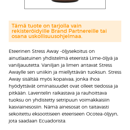
Tämä tuote on tarjolla vain
rekisteröidyille Brand Partnereille tai
osana uskollisuusohjelmaa.
Eteerinen Stress Away -öljysekoitus on
ainutlaatuinen yhdistelmä eteeristä Lime-öljyä ja
vaniljauutetta. Vaniljan ja limen antavat Stress
Awaylle sen uniikin ja miellyttävän tuoksun. Stress
Away sisältää myös kopaivaa, jonka ihoa
hyödyttävät ominaisuudet ovat olleet tiedossa ja
pitkään. Laventelin raikastava ja rauhoittava
tuoksu on yhdistetty setripuun voimakkaisiin
kasviainesosiin. Nämä ainesosat on taitavasti
sekoitettu eksoottiseen eteeriseen Ocotea-öljyyn,
jota saadaan Ecuadorista.