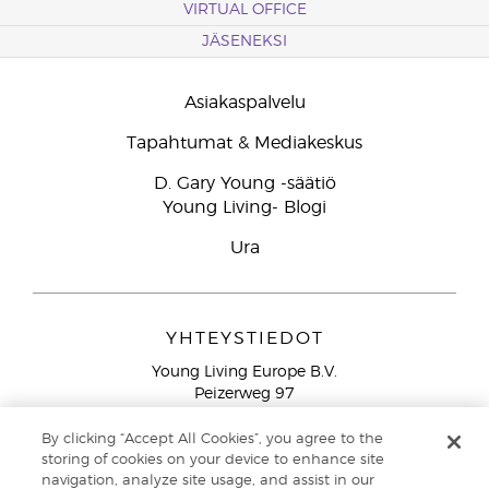
VIRTUAL OFFICE
JÄSENEKSI
Asiakaspalvelu
Tapahtumat & Mediakeskus
D. Gary Young -säätiö
Young Living- Blogi
Ura
YHTEYSTIEDOT
Young Living Europe B.V.
Peizerweg 97
9727 AJ Groningen
Netherlands
By clicking “Accept All Cookies”, you agree to the
storing of cookies on your device to enhance site
Ilmainen yhteydenotto lankanumeroista Suomesta
0800
navigation, analyze site usage, and assist in our