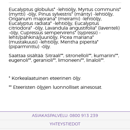
Eucalyptus globulus* -lehtiöljy, Myrtus communis*
(myrtti) -öljy, Pinus sylvestris* (mänty) -lehtiöljy,
Origanum majorana* (meirami) -lehtiöljy,
Eucalyptus radiata* -lehtiöljy, Eucalyptus
citriodora* -öljy, Lavandula angustifolia* (laventeli)
-öljy, Cupressus sempervirens* (sypressi) -
lehti/pähkinä/juuriöljy, Picea mariana*
(mustakuusi) -lehtiöljy, Mentha piperita*
(piparminttu) -öljy.
Saattaa sisältää: Sitraali**, sitronelloli**, kumariini**,
eugenoli**, geranioli**, limoneeni**, linaloli**.
* Korkealaatuinen eteerinen öljy.
** Eteeristen öljyjen luonnolliset ainesosat.
ASIAKASPALVELU: 0800 913 239
YHTEYSTIEDOT