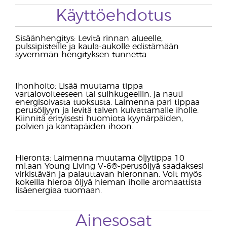
Käyttöehdotus
Sisäänhengitys: Levitä rinnan alueelle,
pulssipisteille ja kaula-aukolle edistämään
syvemmän hengityksen tunnetta.
Ihonhoito: Lisää muutama tippa
vartalovoiteeseen tai suihkugeeliin, ja nauti
energisoivasta tuoksusta. Laimenna pari tippaa
perusöljyyn ja levitä talven kuivattamalle iholle.
Kiinnitä erityisesti huomiota kyynärpäiden,
polvien ja kantapäiden ihoon.
Hieronta: Laimenna muutama öljytippa 10
ml:aan Young Living V-6®-perusöljyä saadaksesi
virkistävän ja palauttavan hieronnan. Voit myös
kokeilla hieroa öljyä hieman iholle aromaattista
lisäenergiaa tuomaan.
Ainesosat