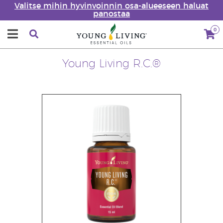
Valitse mihin hyvinvoinnin osa-alueeseen haluat
panostaa
0
Young Living R.C.®