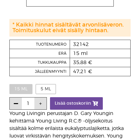
* Kaikki hinnat sisältävät arvonlisäveron.
Toimituskulut eivät sisälly hintaan.
32142
TUOTENUMERO
15 ml
ERÄ
35,88 €
TUKKUKAUPPA
47,21 €
JÄLLEENMYYNTI
15 ML
5 ML
Lisää ostoskoriin
Young Livingin perustajan D. Gary Youngin
kehittämä Young Living R.C.® -öljysekoitus
sisältää kolme erilaista eukalyptuslajiketta, jotka
luovat virkistävän hengityskokemuksen. Young