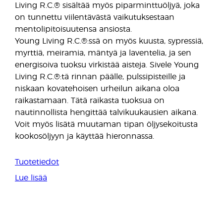
Living R.C.® sisältää myös piparminttuöljyä, joka
on tunnettu viilentävästä vaikutuksestaan
mentolipitoisuutensa ansiosta.
Young Living R.C.®:ssä on myös kuusta, sypressiä,
myrttiä, meiramia, mäntyä ja laventelia, ja sen
energisoiva tuoksu virkistää aisteja. Sivele Young
Living R.C.®:tä rinnan päälle, pulssipisteille ja
niskaan kovatehoisen urheilun aikana oloa
raikastamaan. Tätä raikasta tuoksua on
nautinnollista hengittää talvikuukausien aikana.
Voit myös lisätä muutaman tipan öljysekoitusta
kookosöljyyn ja käyttää hieronnassa.
Tuotetiedot
Lue lisää