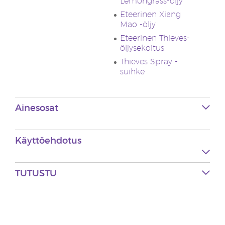
Lemongrass-öljy
Eteerinen Xiang
Mao -öljy
Eteerinen Thieves-
öljysekoitus
Thieves Spray -
suihke
Ainesosat
Käyttöehdotus
TUTUSTU