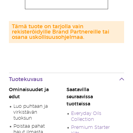
Tämä tuote on tarjolla vain
rekisteröidyille Brand Partnereille tai
osana uskollisuusohjelmaa.
Tuotekuvaus
Ominaisuudet ja
Saatavilla
edut
seuraavissa
tuotteissa
Luo puhtaan ja
virkistävän
Everyday Oils
tuoksun
Collection
Poistaa pahat
Premium Starter
hajut ilmasta