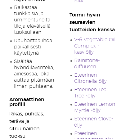
Kits
Raikastaa
tunkkaisia ja
Toimii hyvin
ummehtuneita
seuraavien
tiloja eläväisellä
tuotteiden kanssa
tuoksullaan
V-6 Vegetable Oil
Rauhoittaa ihoa
Complex -
paikallisesti
kasviöljy
käytettynä
Rainstone-
Sisältää
diffuuseri
hybridilaventelia,
ainesosaa, joka
Eteerinen
auttaa pitämään
Citronella-öljy
ilman puhtaana.
Eteerinen Tea
Tree -öljy
Aromaattinen
Eteerinen Lemon
profiili
Myrtle -öljy
Rikas, puhdas,
Eteerinen Clove-
terävä ja
öljy
sitruunainen
Eteerinen
tuoksu