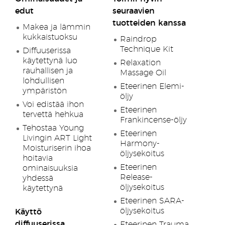
edut
seuraavien
tuotteiden kanssa
Makea ja lämmin
kukkaistuoksu
Raindrop
Technique Kit
Diffuuserissa
käytettynä luo
Relaxation
rauhallisen ja
Massage Oil
lohdullisen
Eteerinen Elemi-
ympäristön
öljy
Voi edistää ihon
Eteerinen
tervettä hehkua
Frankincense-öljy
Tehostaa Young
Eteerinen
Livingin ART Light
Harmony-
Moisturiserin ihoa
öljysekoitus
hoitavia
Eteerinen
ominaisuuksia
Release-
yhdessä
öljysekoitus
käytettynä
Eteerinen SARA-
öljysekoitus
Käyttö
diffuuserissa
Eteerinen Trauma