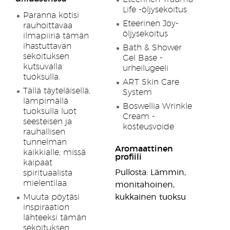
Life -öljysekoitus
Paranna kotisi
Eteerinen Joy-
rauhoittavaa
öljysekoitus
ilmapiiriä tämän
ihastuttavan
Bath & Shower
sekoituksen
Gel Base -
kutsuvalla
urheilugeeli
tuoksulla.
ART Skin Care
Tällä täyteläisellä,
System
lämpimällä
Boswellia Wrinkle
tuoksulla luot
Cream -
seesteisen ja
kosteusvoide
rauhallisen
tunnelman
Aromaattinen
kaikkialle, missä
profiili
kaipaat
Pullosta: Lämmin,
spirituaalista
mielentilaa.
monitahoinen,
Muuta pöytäsi
kukkainen tuoksu
inspiraation
lähteeksi tämän
sekoituksen