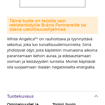
Tämä tuote on tarjolla vain
rekisteröidyille Brand Partnereille tai
osana uskollisuusohjelmaa.
White Angelica™ on rauhoittava ja tyynnyttävä
sekoitus, joka luo turvallisuudentunnetta. Siinä
yhdistyvät öljyt, joita käytettiin muinaisina aikoina
parantamaan kehon auraa, ja edesauttamaan
voiman ja kestävyyden tunteita. Monet käyttävät
sitä suojaamaan itseään negatiiviselta energialta.
Tuotekuvaus
Ominaisuudet ja
Toimii hyvin