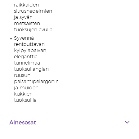
raikkaiden
sitrushedelmien
ja syvän
metsäisten
tuoksujen avulla.
Syvennä
rentouttavan
kylpyläpäivän
eleganttia
tunnelmaa
tuoksuilangian,
ruusun,
palsamipelargonin
ja muiden
kukkien
tuoksuilla.
Ainesosat