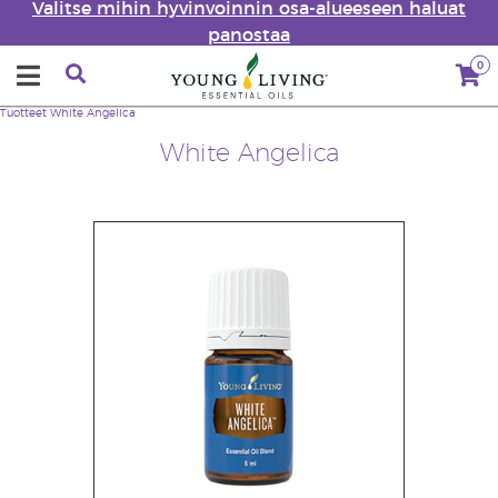
Valitse mihin hyvinvoinnin osa-alueeseen haluat
panostaa
0
Tuotteet
White Angelica
White Angelica