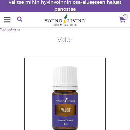
Valitse mihin hyvinvoinnin osa-alueeseen haluat
panostaa
0
Tuotteet
Valor
Valor