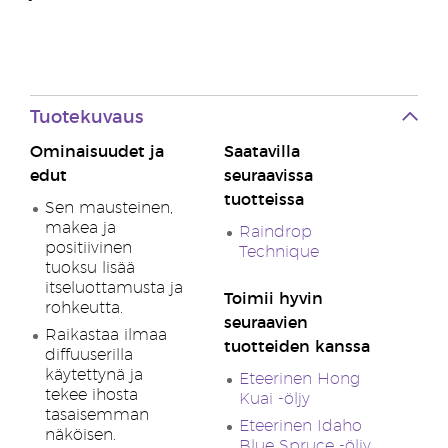
Tuotekuvaus
Ominaisuudet ja
Saatavilla
edut
seuraavissa
tuotteissa
Sen mausteinen,
makea ja
Raindrop
positiivinen
Technique
tuoksu lisää
itseluottamusta ja
Toimii hyvin
rohkeutta.
seuraavien
Raikastaa ilmaa
tuotteiden kanssa
diffuuserilla
käytettynä ja
Eteerinen Hong
tekee ihosta
Kuai -öljy
tasaisemman
Eteerinen Idaho
näköisen.
Blue Spruce -öljy