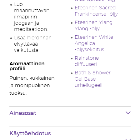
Luo
Eteerinen Sacred
maannuttavan
Frankincense -öljy
ilmapiirin
Eteerinen Ylang
joogaan ja
Ylang -öljy
meditaatioon.
Eteerinen White
Lisää hieronnan
Angelica
elvyttävää
-öljysekoitus
vaikutusta.
Rainstone-
Aromaattinen
diffuuseri
profiili
Bath & Shower
Puinen, kukkainen
Gel Base -
urheilugeeli
ja monipuolinen
tuoksu.
Ainesosat
Käyttöehdotus