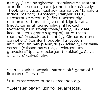
Kapryyli/kapriinitriglyseridi, mehiläisvaha, Maranta
arundinacea (nuolijuuri) -jauhe, tapiokatärkkelys,
Theobroma cacao (kaakao) -siemenvoi, Mangifera
indica (mango) -siemenvoi, trietyylisitraatti,
Carthamus tinctorius (saflori) -siemenöljy,
natriumbikarbonaatti, glyseriini, Nigella sativa
(mustakumina) -siemenöljy, sinkkioksidi,
tokoferoli, natriumkaproyyli-/lauroyylilaktylaatti,
kaoliini, Citrus grandis (greippi) -uute, Picea
mariana* (mustakuusi) -lehtiöljy, Cinnamomum
camphora* (kamferi) -puuöljy, Tanacetum
annuum* (sininen pietaryrtti) -kukkaöljy, Boswellia
carterii* (olibaanihartsi) -öljy, Pelargonium
graveolens* (palsamipelargoni) -kukkaöljy, Salvia
officinalis* (salvia) -öljy.
Saattaa sisältää: sitraali**, sitronelloli**, geranioli**,
limoneeni**, linaloli**.
*100-prosenttisen puhdas eteerinen öljy
**Eteeristen öljyjen luonnolliset ainesosat