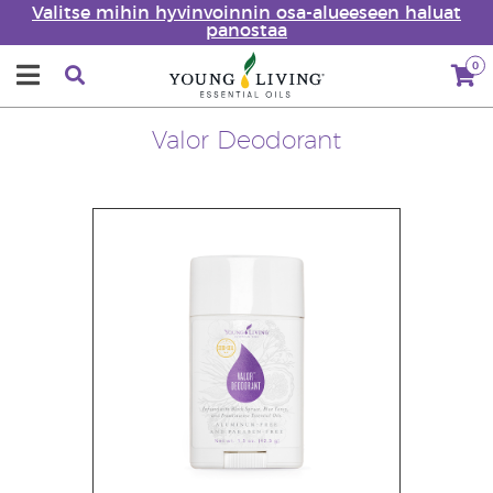
Valitse mihin hyvinvoinnin osa-alueeseen haluat
panostaa
0
Valor Deodorant