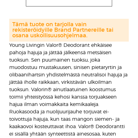
Tämä tuote on tarjolla vain
rekisteröidyille Brand Partnereille tai
osana uskollisuusohjelmaa.
Young Livingin Valor® Deodorant ehkäisee
pahoja hajuja ja jättää jälkeensä metsäisen
tuoksun. Sen puumainen tuoksu, joka
muodostuu mustakuusen, sinisen pietaryrtin ja
olibaanihartsin yhdistelmästä neutralisoi hajuja ja
jättää iholle raikkaan, virkistävän ulkoilman
tuoksun. Valorin® ainutlaatuinen koostumus
toimii yhteistyössä kehosi kanssa torjuakseen
hajua ilman voimakkaita kemikaaleja.
Ruokasooda ja nuolijuurijauhe torjuvat ei-
toivottuja hajuja, kun taas mangon siemen- ja
kaakaovoi kosteuttavat ihoa. Valor® Deodorantti
ei sisällä yhtään synteettistä ainesosaa, kuten