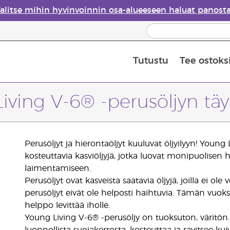
alitse mihin hyvinvoinnin osa-alueeseen haluat panost
Tutustu
Tee ostoks
Eteeristen öljyjen turvallisuus
Viimeinen mahdollisuus: 50 % alen
iving V-6® -perusöljyn täy
Perusöljyt ja hierontaöljyt kuuluvat öljyilyyn! Young 
kosteuttavia kasviöljyjä, jotka luovat monipuolisen h
laimentamiseen.
Perusöljyt ovat kasveista saatavia öljyjä, joilla ei ole
perusöljyt eivät ole helposti haihtuvia. Tämän vuok
helppo levittää iholle.
Young Living V-6® -perusöljy on tuoksuton, väritön