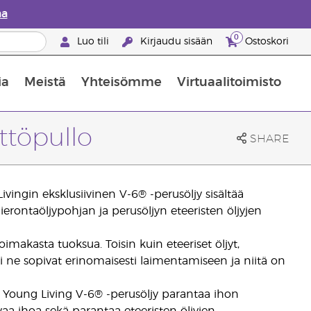
aa
0
Luo tili
Kirjaudu sisään
Ostoskori
ia
Meistä
Yhteisömme
Virtuaalitoimisto
nus valikoiduista ihonhoitotuotteista
Young Livingin ravintolisäopas
Miten eteerisiä öljyjä käytetään
ttöpullo
SHARE
Livingin eksklusiivinen V-6® -perusöljy sisältää
ierontaöljypohjan ja perusöljyn eteeristen öljyjen
 voimakasta tuoksua. Toisin kuin eteeriset öljyt,
si ne sopivat erinomaisesti laimentamiseen ja niitä on
. Young Living V-6® -perusöljy parantaa ihon