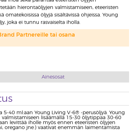
ivaa ihoa sekä parantaa eteeristen öljyjen
etään hierontaöljyjen valmistamiseen, eteeristen
ä omatekoisissa öljyjä sisältävissä ohjeissa. Young
, joka ei tunnu rasvaiselta iholla.
Brand Partnereille tai osana
Ainesosat
tus
ippa 5-40 ml:aan Young Living V-6® -perusöljyä. Young
 valmistamiseen lisäämällä 15-30 öljytippaa 30-60
an levittää iholle myös ennen eteeristen öljyjen
jami, oregano jne.) vaativat enemmän laimentamista