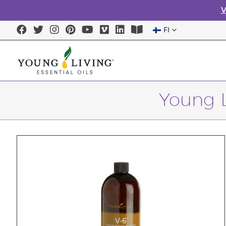
V
FI
Young L