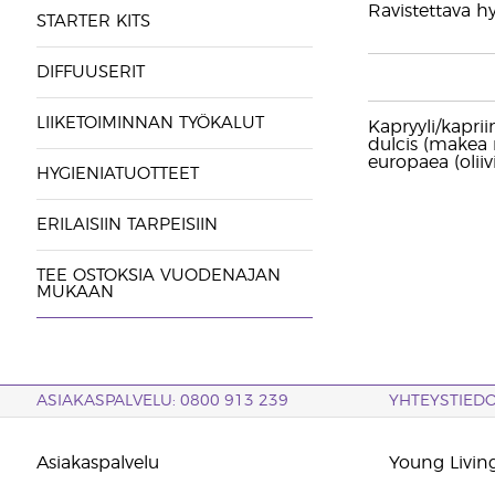
Ravistettava h
STARTER KITS
DIFFUUSERIT
LIIKETOIMINNAN TYÖKALUT
Kapryyli/kaprii
dulcis (makea 
europaea (oliiv
HYGIENIATUOTTEET
ERILAISIIN TARPEISIIN
TEE OSTOKSIA VUODENAJAN
MUKAAN
ASIAKASPALVELU: 0800 913 239
YHTEYSTIED
Asiakaspalvelu
Young Living