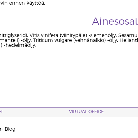
yvin ennen käyttöä.
Ainesosa
nitriglyseridi, Vitis vinifera (viinirypäle) -siemenöljy, S
manteli) -öljy, Triticum vulgare (vehnänalkio) -öljy, Heli
i) -hedelmäöljy.
OT
VIRTUAL OFFICE
- Blogi