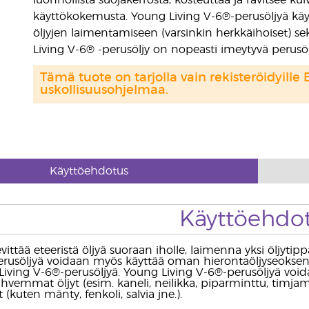
luonnollista suojakerrosta, kosteuttaa ja ravitsee ku
käyttökokemusta. Young Living V-6®-perusöljyä käyt
öljyjen laimentamiseen (varsinkin herkkäihoiset) sek
Living V-6® -perusöljy on nopeasti imeytyvä perusöljy
Tämä tuote on tarjolla vain rekisteröidyille 
uskollisuusohjelmaa.
Käyttöehdotus
Käyttöehdo
evittää eteeristä öljyä suoraan iholle, laimenna yksi öljyt
erusöljyä voidaan myös käyttää oman hierontaöljyseoksen
iving V-6®-perusöljyä. Young Living V-6®-perusöljyä voida
Vahvemmat öljyt (esim. kaneli, neilikka, piparminttu, tim
t (kuten mänty, fenkoli, salvia jne.).