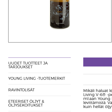
UUDET TUOTTEET JA
TARJOUKSET
YOUNG LIVING -TUOTEMERKIT
RAVINTOLISÄT
Mikäli haluat l
Living V-6® -p
ml:aan Young L
ETEERISET ÖLJYT &
levittämistä. 
ÖLJYSEKOITUKSET
kuin hellät öljy