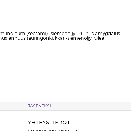
t
esamum indicum (seesami) -siemenöljy, Prunus amygdalus
anthus annuus (auringonkukka) -siemenöljy, Olea
JÄSENEKSI
YHTEYSTIEDOT