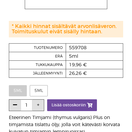
* Kaikki hinnat sisältävät arvonlisäveron.
Toimituskulut eivät sisälly hintaan.
559708
TUOTENUMERO
5ml
ERÄ
19,96 €
TUKKUKAUPPA
26,26 €
JÄLLEENMYYNTI
5ML
5ML
Lisää ostoskoriin
Eteerinen Timjami (thymus vulgaris) Plus on
timjamista tislattu öljy, jolla voit kätevästi korvata
kuivatun timjamin lempiruoissasi.