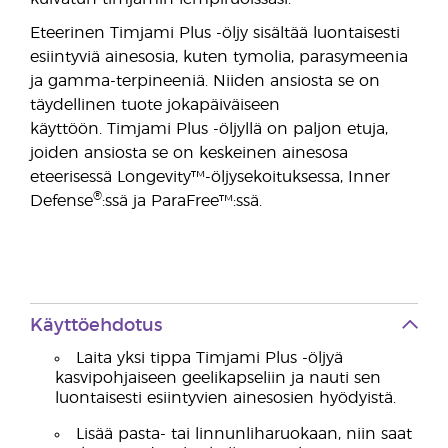
Eteerinen Timjami Plus -öljy sisältää luontaisesti
esiintyviä ainesosia, kuten tymolia, parasymeenia
ja gamma-terpineeniä. Niiden ansiosta se on
täydellinen tuote jokapäiväiseen
käyttöön. Timjami Plus -öljyllä on paljon etuja,
joiden ansiosta se on keskeinen ainesosa
eteerisessä Longevity™-öljysekoituksessa, Inner
®
Defense
:ssä ja ParaFree™:ssä.
Käyttöehdotus
Laita yksi tippa Timjami Plus -öljyä
kasvipohjaiseen geelikapseliin ja nauti sen
luontaisesti esiintyvien ainesosien hyödyistä.
Lisää pasta- tai linnunliharuokaan, niin saat