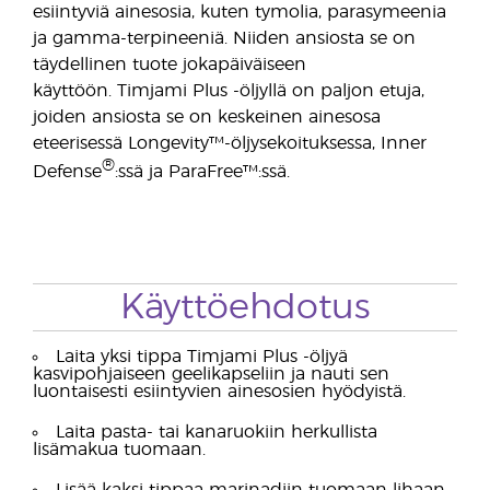
esiintyviä ainesosia, kuten tymolia, parasymeenia
ja gamma-terpineeniä. Niiden ansiosta se on
täydellinen tuote jokapäiväiseen
käyttöön. Timjami Plus -öljyllä on paljon etuja,
joiden ansiosta se on keskeinen ainesosa
eteerisessä Longevity™-öljysekoituksessa, Inner
®
Defense
:ssä ja ParaFree™:ssä.
Käyttöehdotus
Laita yksi tippa Timjami Plus -öljyä
kasvipohjaiseen geelikapseliin ja nauti sen
luontaisesti esiintyvien ainesosien hyödyistä.
Laita pasta- tai kanaruokiin herkullista
lisämakua tuomaan.