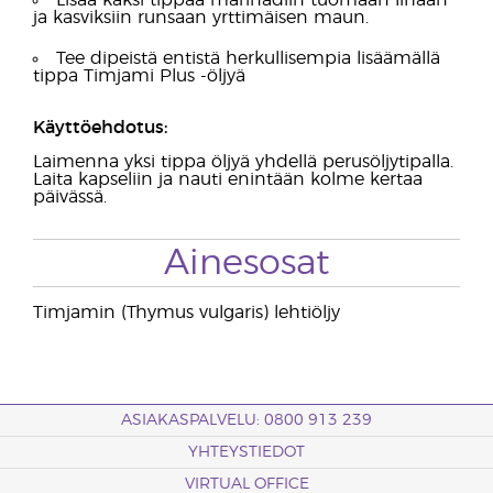
Lisää kaksi tippaa marinadiin tuomaan lihaan
ja kasviksiin runsaan yrttimäisen maun.
Tee dipeistä entistä herkullisempia lisäämällä
tippa Timjami Plus -öljyä
Käyttöehdotus:
Laimenna yksi tippa öljyä yhdellä perusöljytipalla.
Laita kapseliin ja nauti enintään kolme kertaa
päivässä.
Ainesosat
Timjamin (Thymus vulgaris) lehtiöljy
ASIAKASPALVELU: 0800 913 239
YHTEYSTIEDOT
VIRTUAL OFFICE