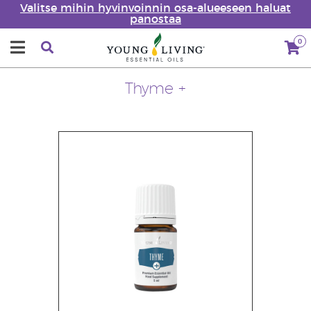
Valitse mihin hyvinvoinnin osa-alueeseen haluat
panostaa
0
Thyme +