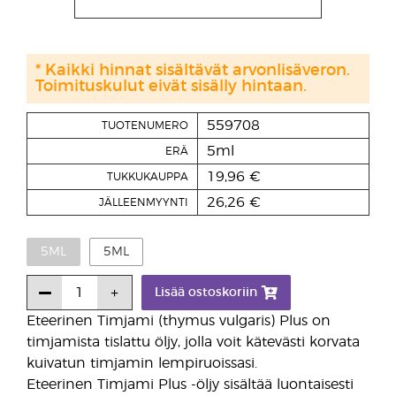
* Kaikki hinnat sisältävät arvonlisäveron.
Toimituskulut eivät sisälly hintaan.
559708
TUOTENUMERO
5ml
ERÄ
19,96 €
TUKKUKAUPPA
26,26 €
JÄLLEENMYYNTI
5ML
5ML
Lisää ostoskoriin
Eteerinen Timjami (thymus vulgaris) Plus on
timjamista tislattu öljy, jolla voit kätevästi korvata
kuivatun timjamin lempiruoissasi.
Eteerinen Timjami Plus -öljy sisältää luontaisesti