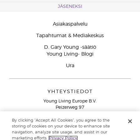
JÄSENEKSI
Asiakaspalvelu
Tapahtumat & Mediakeskus
D. Gary Young -säätiö
Young Living- Blogi
Ura
YHTEYSTIEDOT
Young Living Europe B.V.
Peizerweg 97
9727 AJ Groningen
Netherlands
By clicking “Accept All Cookies”, you agree to the
storing of cookies on your device to enhance site
Ilmainen yhteydenotto lankanumeroista Suomesta
0800
navigation, analyze site usage, and assist in our
913 239
marketing efforts.
Privacy Policy