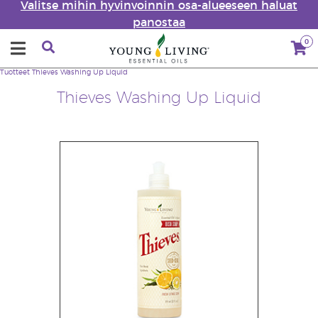
Valitse mihin hyvinvoinnin osa-alueeseen haluat
panostaa
0
Tuotteet
Thieves Washing Up Liquid
Thieves Washing Up Liquid