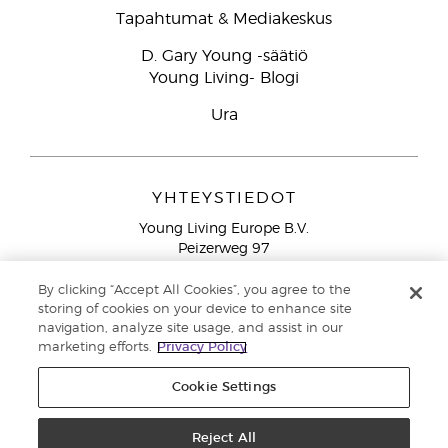
Tapahtumat & Mediakeskus
D. Gary Young -säätiö
Young Living- Blogi
Ura
YHTEYSTIEDOT
Young Living Europe B.V.
Peizerweg 97
9727 AJ Groningen
Netherlands
By clicking “Accept All Cookies”, you agree to the
storing of cookies on your device to enhance site
Ilmainen yhteydenotto lankanumeroista Suomesta
0800
navigation, analyze site usage, and assist in our
913 239
marketing efforts.
Privacy Policy
Email: asiakaspalvelu@youngliving.com
Cookie Settings
Tekijänoikeus © 2021 Young Living Essential Oils. Kaikki oikeudet
pidätetään. |
Reject All
Yksityisyydensuoja