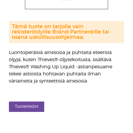
Tämä tuote on tarjolla vain
rekisteröidyille Brand Partnereille tai
osana uskollisuusohjelmaa.
Luontoperäisiä ainesosia ja puhtaita eteerisiä
öljyjä, kuten Thieves®-öljysekoitusta, sisältävä
Thieves® Washing Up Liquid -astianpesuaine
tekee astioista hohtavan puhtaita ilman
väriaineita ja synteettisiä ainesosia.
Tuotetiedot