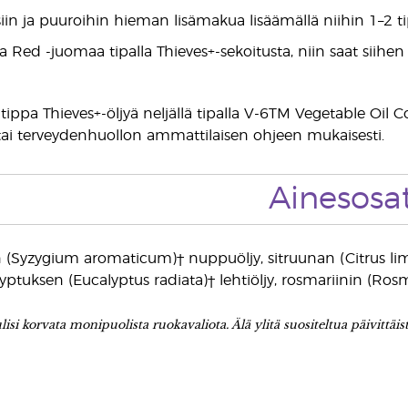
siin ja puuroihin hieman lisämakua lisäämällä niihin 1–2 ti
 Red -juomaa tipalla Thieves+-sekoitusta, niin saat siihe
ippa Thieves+-öljyä neljällä tipalla V-6TM Vegetable Oil Co
n tai terveydenhuollon ammattilaisen ohjeen mukaisesti.
Ainesosa
n (Syzygium aromaticum)† nuppuöljy, sitruunan (Citrus l
lyptuksen (Eucalyptus radiata)† lehtiöljy, rosmariinin (Rosm
tulisi korvata monipuolista ruokavaliota. Älä ylitä suositeltua päivittäis