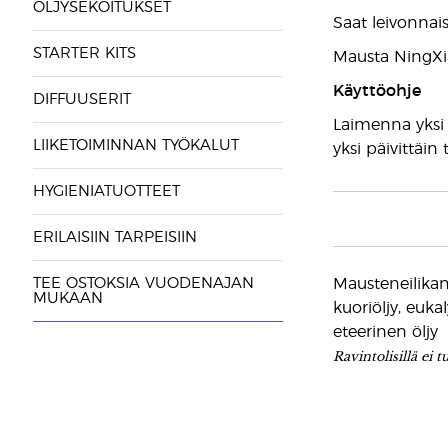
ÖLJYSEKOITUKSET
Saat leivonnai
STARTER KITS
Mausta NingXia
Käyttöohje
DIFFUUSERIT
Laimenna yksi t
LIIKETOIMINNAN TYÖKALUT
yksi päivittäi
HYGIENIATUOTTEET
ERILAISIIN TARPEISIIN
TEE OSTOKSIA VUODENAJAN
Mausteneilika
MUKAAN
kuoriöljy, euka
eteerinen öljy
Ravintolisillä ei 