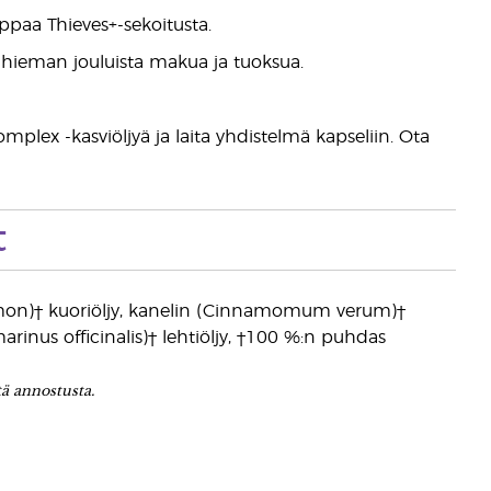
ppaa Thieves+-sekoitusta.
n hieman jouluista makua ja tuoksua.
mplex -kasviöljyä ja laita yhdistelmä kapseliin. Ota
t
imon)† kuoriöljy, kanelin (Cinnamomum verum)†
arinus officinalis)† lehtiöljy, †100 %:n puhdas
tä annostusta.