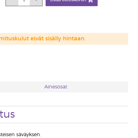
Lisää ostoskoriin
mituskulut eivät sisälly hintaan.
Ainesosat
tus
steisen säväyksen.