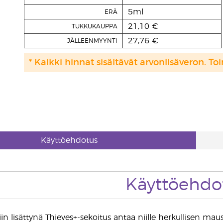
5ml
ERÄ
21,10 €
TUKKUKAUPPA
27,76 €
JÄLLEENMYYNTI
* Kaikki hinnat sisältävät arvonlisäveron. Toi
Käyttöehdotus
Käyttöehdo
n lisättynä Thieves+-sekoitus antaa niille herkullisen mau