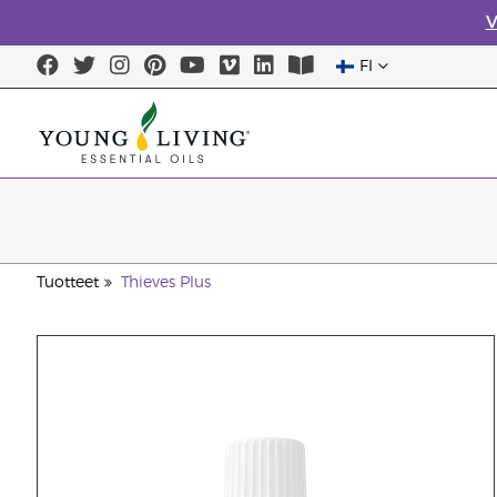
V
FI
Tuotteet
Thieves Plus