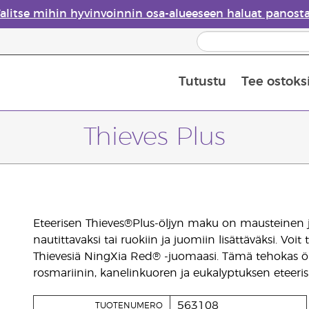
alitse mihin hyvinvoinnin osa-alueeseen haluat panost
Tutustu
Tee ostoks
Eteeristen öljyjen turvallisuus
Viimeinen mahdollisuus: 50 % alen
Thieves Plus
Eteerisen Thieves®Plus-öljyn maku on mausteinen ja
nautittavaksi tai ruokiin ja juomiin lisättäväksi. Voit
Thievesiä NingXia Red® -juomaasi. Tämä tehokas ölj
rosmariinin, kanelinkuoren ja eukalyptuksen eteerisiä
563108
TUOTENUMERO