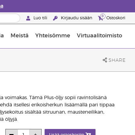
aa
0
Luo tili
Kirjaudu sisään
Ostoskori
ia
Meistä
Yhteisömme
Virtuaalitoimisto
nus valikoiduista ihonhoitotuotteista
Young Livingin ravintolisäopas
Miten eteerisiä öljyjä käytetään
SHARE
 voimakas. Tämä Plus-öljy sopii ravintolisänä
 tehdä itsellesi erikoisherkun lisäämällä pari tippaa
ysekoitus sisältää sitruunan, mausteneilikan,
 öljyjä.