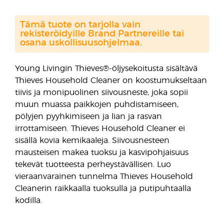
Tämä tuote on tarjolla vain
rekisteröidyille Brand Partnereille tai
osana uskollisuusohjelmaa.
Young Livingin Thieves®-öljysekoitusta sisältävä
Thieves Household Cleaner on koostumukseltaan
tiivis ja monipuolinen siivousneste, joka sopii
muun muassa paikkojen puhdistamiseen,
pölyjen pyyhkimiseen ja lian ja rasvan
irrottamiseen. Thieves Household Cleaner ei
sisällä kovia kemikaaleja. Siivousnesteen
mausteisen makea tuoksu ja kasvipohjaisuus
tekevät tuotteesta perheystävällisen. Luo
vieraanvarainen tunnelma Thieves Household
Cleanerin raikkaalla tuoksulla ja putipuhtaalla
kodilla.