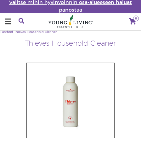
Valitse mihin hyvinvoinnin osa-alueeseen haluat
panostaa
0
Tuotteet
Thieves Household Cleaner
Thieves Household Cleaner