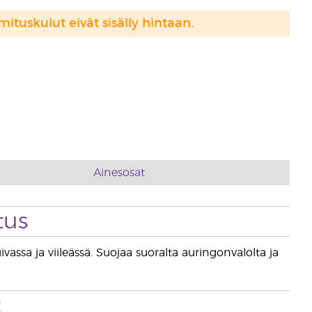
mituskulut eivät sisälly hintaan.
Ainesosat
tus
vassa ja viileässä. Suojaa suoralta auringonvalolta ja
t