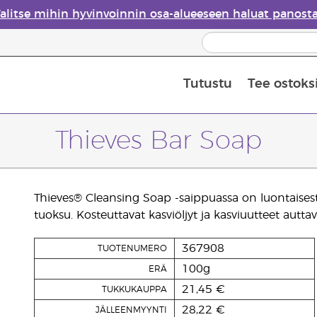
alitse mihin hyvinvoinnin osa-alueeseen haluat panost
Tutustu
Tee ostoks
Eteeristen öljyjen turvallisuus
Viimeinen mahdollisuus: 50 % alen
Thieves Bar Soap
Thieves® Cleansing Soap -saippuassa on luontaisesti
tuoksu. Kosteuttavat kasviöljyt ja kasviuutteet aut
367908
TUOTENUMERO
100g
ERÄ
21,45 €
TUKKUKAUPPA
28,22 €
JÄLLEENMYYNTI