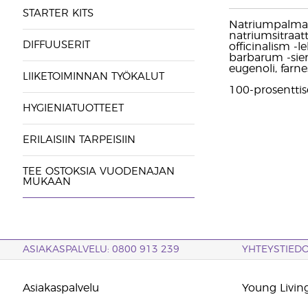
STARTER KITS
Natriumpalmaat
natriumsitraat
DIFFUUSERIT
officinalism -l
barbarum -siemen
eugenoli, farnes
LIIKETOIMINNAN TYÖKALUT
100-prosenttise
HYGIENIATUOTTEET
ERILAISIIN TARPEISIIN
TEE OSTOKSIA VUODENAJAN
MUKAAN
ASIAKASPALVELU: 0800 913 239
YHTEYSTIED
Asiakaspalvelu
Young Living