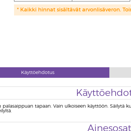
* Kaikki hinnat sisältävät arvonlisäveron. Toi
Käyttöehdotus
Käyttöehdo
n palasaippuan tapaan. Vain ulkoiseen käyttöön. Säilytä kui
ilyltä.
Ainesosa