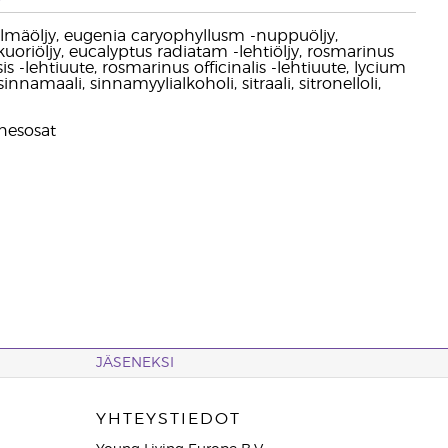
delmäöljy, eugenia caryophyllusm -nuppuöljy,
riöljy, eucalyptus radiatam -lehtiöljy, rosmarinus
 -lehtiuute, rosmarinus officinalis -lehtiuute, lycium
nnamaali, sinnamyylialkoholi, sitraali, sitronelloli,
inesosat
JÄSENEKSI
YHTEYSTIEDOT