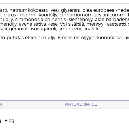
ti, natriumkokoaatti, vesi, glyseriini, olea europaea -he
ti, citrus limonm -kuoriöljy, cinnamomum zeylanicumm -kuo
ehtiöljy, simmondsia chinensis -siemenöljy, aloe barbadensis
öljy, avena sativa -lese. Voi sisältää: mentyyli asetaatti, si
oli, geranioli, isoeuganoli, limoneeni, linaloli
n puhdas eteerinen öljy. Eteeristen öljyjen luonnolliset a
OT
VIRTUAL OFFICE
- Blogi