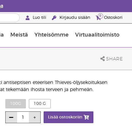
aa
0
Luo tili
Kirjaudu sisään
Ostoskori
ia
Meistä
Yhteisömme
Virtuaalitoimisto
nus valikoiduista ihonhoitotuotteista
Young Livingin ravintolisäopas
Miten eteerisiä öljyjä käytetään
SHARE
 antiseptisen eteerisen Thieves-öljysekoituksen
tavat tekemään ihosta terveen ja pehmeän.
100G
100 G
Lisää ostoskoriin