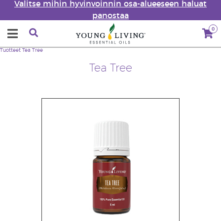
Valitse mihin hyvinvoinnin osa-alueeseen haluat
panostaa
0
Tuotteet
Tea Tree
Tea Tree