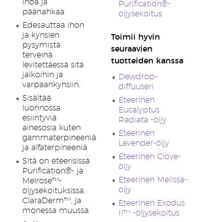
ihoa ja
Purification®-
päänahkaa
öljysekoitus
Edesauttaa ihon
ja kynsien
Toimii hyvin
pysymistä
seuraavien
terveinä
tuotteiden kanssa
levitettäessä sitä
jalkoihin ja
Dewdrop-
varpaankynsiin.
diffuuseri
Sisältää
Eteerinen
luonnossa
Eucalyptus
esiintyviä
Radiata -öljy
ainesosia kuten
Eteerinen
gammaterpineeniä
Lavender-öljy
ja alfaterpineeniä
Eteerinen Clove-
Sitä on eteerisissä
öljy
Purification®- ja
Eteerinen Melissa-
Melrose™-
öljy
öljysekoituksissa,
ClaraDerm™, ja
Eteerinen Exodus
monessa muussa
II™ -öljysekoitus