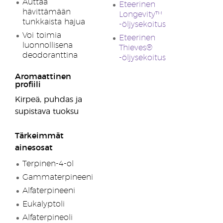
Auttaa
Eteerinen
hävittämään
Longevity™
tunkkaista hajua
-öljysekoitus
Voi toimia
Eteerinen
luonnollisena
Thieves®
deodoranttina
-öljysekoitus
Aromaattinen
profiili
Kirpeä, puhdas ja
supistava tuoksu
Tärkeimmät
ainesosat
Terpinen-4-ol
Gammaterpineeni
Alfaterpineeni
Eukalyptoli
Alfaterpineoli