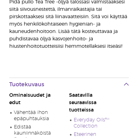
Pidä pullo Tea Tree -öljyä talossasi valmistaaksesi
siitä siivousnestettä, ilmanraikastajia tai
pirskottaaksesi sitä liinavaatteisiin. Sitä voi käyttää
myös henkilökohtaiseen hygienian- ja
kauneudenhoitoon. Lisää tätä kosteuttavaa ja
puhdistavaa öljyä kasvojenhoito- ja
hiustenhoitotuotteisiisi hemmotellaksesi itseäsi!
Tuotekuvaus
Ominaisuudet ja
Saatavilla
edut
seuraavissa
tuotteissa
Vähentää ihon
epäpuhtauksia
Everyday Oils™
Collection
Edistää
kauniinnäköistä
Eteerinen