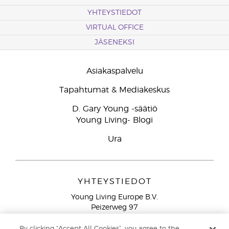
YHTEYSTIEDOT
VIRTUAL OFFICE
JÄSENEKSI
Asiakaspalvelu
Tapahtumat & Mediakeskus
D. Gary Young -säätiö
Young Living- Blogi
Ura
YHTEYSTIEDOT
Young Living Europe B.V.
Peizerweg 97
9727 AJ Groningen
Netherlands
By clicking “Accept All Cookies”, you agree to the