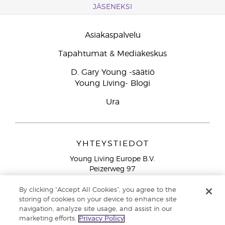
JÄSENEKSI
Asiakaspalvelu
Tapahtumat & Mediakeskus
D. Gary Young -säätiö
Young Living- Blogi
Ura
YHTEYSTIEDOT
Young Living Europe B.V.
Peizerweg 97
9727 AJ Groningen
Netherlands
By clicking “Accept All Cookies”, you agree to the
storing of cookies on your device to enhance site
Ilmainen yhteydenotto lankanumeroista Suomesta
0800
navigation, analyze site usage, and assist in our
913 239
marketing efforts.
Privacy Policy