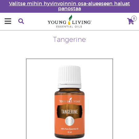
Valitse mihin hyvinvoinnin osa-alueeseen haluat
panostaa
0
Tangerine