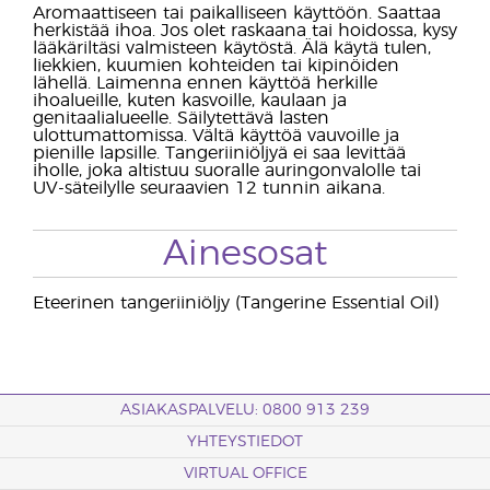
Aromaattiseen tai paikalliseen käyttöön. Saattaa
herkistää ihoa. Jos olet raskaana tai hoidossa, kysy
lääkäriltäsi valmisteen käytöstä. Älä käytä tulen,
liekkien, kuumien kohteiden tai kipinöiden
lähellä. Laimenna ennen käyttöä herkille
ihoalueille, kuten kasvoille, kaulaan ja
genitaalialueelle. Säilytettävä lasten
ulottumattomissa. Vältä käyttöä vauvoille ja
pienille lapsille. Tangeriiniöljyä ei saa levittää
iholle, joka altistuu suoralle auringonvalolle tai
UV-säteilylle seuraavien 12 tunnin aikana.
Ainesosat
Eteerinen tangeriiniöljy (Tangerine Essential Oil)
ASIAKASPALVELU: 0800 913 239
YHTEYSTIEDOT
VIRTUAL OFFICE