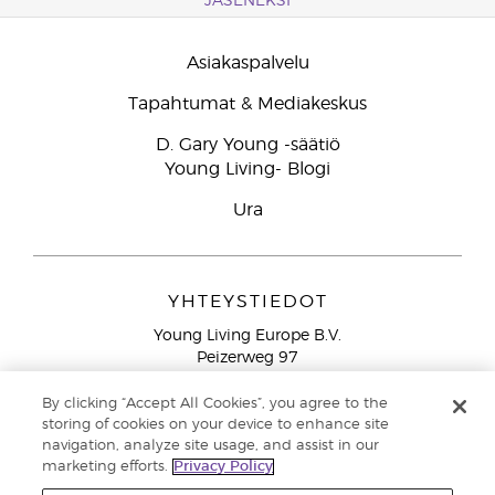
JÄSENEKSI
Asiakaspalvelu
Tapahtumat & Mediakeskus
D. Gary Young -säätiö
Young Living- Blogi
Ura
YHTEYSTIEDOT
Young Living Europe B.V.
Peizerweg 97
9727 AJ Groningen
Netherlands
By clicking “Accept All Cookies”, you agree to the
storing of cookies on your device to enhance site
Ilmainen yhteydenotto lankanumeroista Suomesta
0800
navigation, analyze site usage, and assist in our
913 239
marketing efforts.
Privacy Policy
Email: asiakaspalvelu@youngliving.com