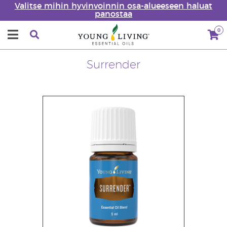
Valitse mihin hyvinvoinnin osa-alueeseen haluat
panostaa
0
Surrender