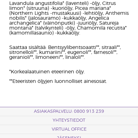
Lavandula angustifolia* (laventeli) -öljy, Citrus
limon* (sitruuna) -kuoriöljy, Picea mariana*
(Northern Lights -mustakuusi) -lehtiöljy, Anthemis
nobilis* (jalosauramo) -kukkaöljy, Angelica
archangelica* (väinönputki) -juuriöljy, Satureja
montana* (talvikynteli) -öljy, Chamomila recutita*
(kamomillasaunio) -kukkaöljy.
Saattaa sisältää: Bentsyylibentsoaatti**, sitraali**,
sitronelloli**, kumariini**, eugenoli**, farnesoli**,
geranioli**, limoneeni**, linaloli**.
*Korkealaatuinen eteerinen öljy.
**Eteeristen öljyjen luonnolliset ainesosat.
ASIAKASPALVELU: 0800 913 239
YHTEYSTIEDOT
VIRTUAL OFFICE