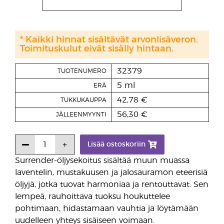
* Kaikki hinnat sisältävät arvonlisäveron.
Toimituskulut eivät sisälly hintaan.
32379
TUOTENUMERO
5 ml
ERÄ
42,78 €
TUKKUKAUPPA
56,30 €
JÄLLEENMYYNTI
Lisää ostoskoriin
Surrender-öljysekoitus sisältää muun muassa
laventelin, mustakuusen ja jalosauramon eteerisiä
öljyjä, jotka tuovat harmoniaa ja rentouttavat. Sen
lempeä, rauhoittava tuoksu houkuttelee
pohtimaan, hidastamaan vauhtia ja löytämään
uudelleen yhteys sisäiseen voimaan.