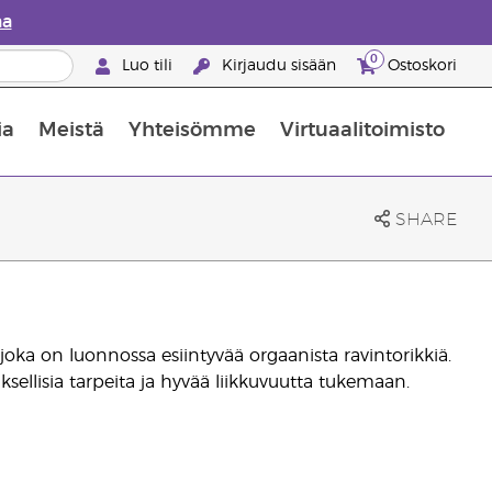
aa
0
Luo tili
Kirjaudu sisään
Ostoskori
ia
Meistä
Yhteisömme
Virtuaalitoimisto
nus valikoiduista ihonhoitotuotteista
Young Livingin ravintolisäopas
Miten eteerisiä öljyjä käytetään
SHARE
oka on luonnossa esiintyvää orgaanista ravintorikkiä.
ksellisia tarpeita ja hyvää liikkuvuutta tukemaan.