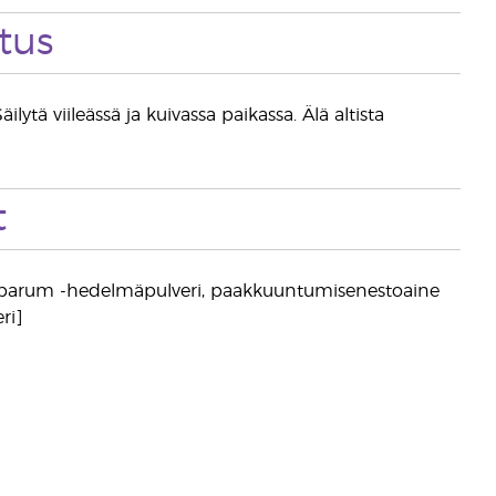
tus
lytä viileässä ja kuivassa paikassa. Älä altista
t
barbarum -hedelmäpulveri, paakkuuntumisenestoaine
ri]