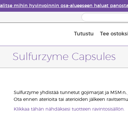
alitse mihin hyvinvoinnin osa-alueeseen haluat panost
Tutustu
Tee ostoks
Eteeristen öljyjen turvallisuus
Viimeinen mahdollisuus: 50 % alen
Sulfurzyme Capsules
Sulfurzyme yhdistää tunnetut gojimarjat ja MSM:n, j
Ota ennen aterioita tai aterioiden jälkeen ravitsemu
Klikkaa tähän nähdäksesi tuotteen ravintosisällön.