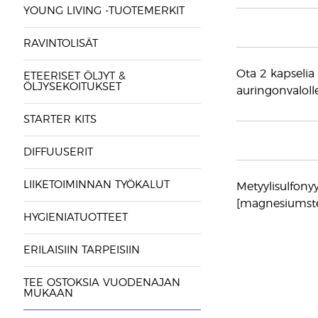
YOUNG LIVING -TUOTEMERKIT
RAVINTOLISÄT
Ota 2 kapselia 
ETEERISET ÖLJYT &
ÖLJYSEKOITUKSET
auringonvaloll
STARTER KITS
DIFFUUSERIT
LIIKETOIMINNAN TYÖKALUT
Metyylisulfony
[magnesiumstear
HYGIENIATUOTTEET
ERILAISIIN TARPEISIIN
TEE OSTOKSIA VUODENAJAN
MUKAAN