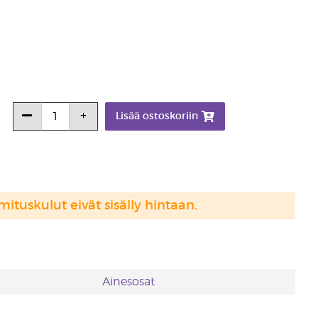
Lisää ostoskoriin
mituskulut eivät sisälly hintaan.
Ainesosat