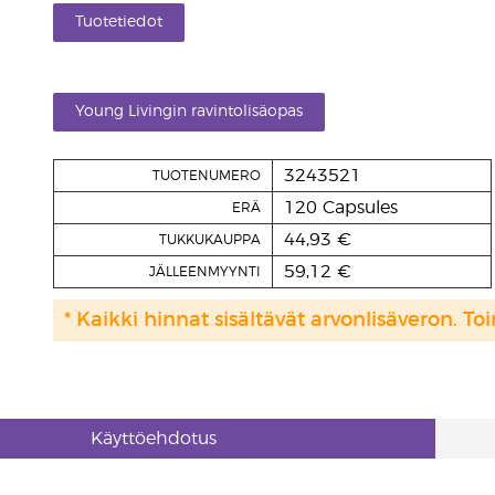
Tuotetiedot
Young Livingin ravintolisäopas
3243521
TUOTENUMERO
120 Capsules
ERÄ
44,93 €
TUKKUKAUPPA
59,12 €
JÄLLEENMYYNTI
* Kaikki hinnat sisältävät arvonlisäveron. Toi
Käyttöehdotus