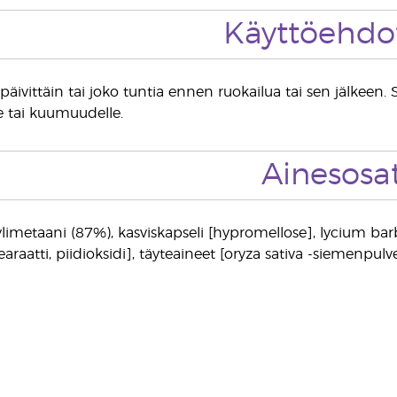
Käyttöehdo
päivittäin tai joko tuntia ennen ruokailua tai sen jälkeen. Säi
e tai kuumuudelle.
Ainesosa
ylimetaani (87%), kasviskapseli [hypromellose], lycium 
aatti, piidioksidi], täyteaineet [oryza sativa -siemenpulve