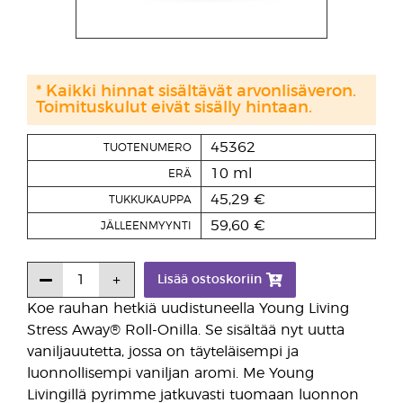
* Kaikki hinnat sisältävät arvonlisäveron.
Toimituskulut eivät sisälly hintaan.
45362
TUOTENUMERO
10 ml
ERÄ
45,29 €
TUKKUKAUPPA
59,60 €
JÄLLEENMYYNTI
Lisää ostoskoriin
Koe rauhan hetkiä uudistuneella Young Living
Stress Away® Roll-Onilla. Se sisältää nyt uutta
vaniljauutetta, jossa on täyteläisempi ja
luonnollisempi vaniljan aromi. Me Young
Livingillä pyrimme jatkuvasti tuomaan luonnon