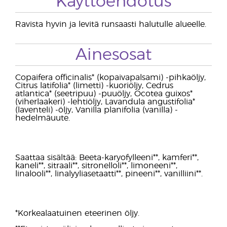
Käyttöehdotus
Ravista hyvin ja levitä runsaasti halutulle alueelle.
Ainesosat
Copaifera officinalis* (kopaivapalsami) -pihkaöljy,
Citrus latifolia* (limetti) -kuoriöljy, Cedrus
atlantica* (seetripuu) -puuöljy, Ocotea guixos*
(viherlaakeri) -lehtiöljy, Lavandula angustifolia*
(laventeli) -öljy, Vanilla planifolia (vanilla) -
hedelmäuute.
Saattaa sisältää: Beeta-karyofylleeni**, kamferi**,
kaneli**, sitraali**, sitronelloli**, limoneeni**,
linalooli**, linalyyliasetaatti**, pineeni**, vanilliini**.
*Korkealaatuinen eteerinen öljy.