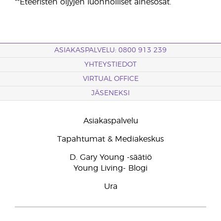
**Eteeristen öljyjen luonnolliset ainesosat.
ASIAKASPALVELU: 0800 913 239
YHTEYSTIEDOT
VIRTUAL OFFICE
JÄSENEKSI
Asiakaspalvelu
Tapahtumat & Mediakeskus
D. Gary Young -säätiö
Young Living- Blogi
Ura