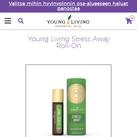
Valitse mihin hyvinvoinnin osa-alueeseen haluat
panostaa
0
Young Living Stress Away
Roll-On