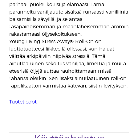
parhaat puolet kotiisi ja elämääsi. Tämä
paranneltu vaniljauute sisältää runsaasti vanilliinia
balsamisilla sävyillä, ja se antaa
tasapainoisemman ja maanläheisemmän aromin
rakastamaasi öljysekoitukseen.
Young Living Stress Away® Roll-On on
luottotuotteesi liikkeellä ollessasi, kun haluat
välttää arkipäiviin hiipivää stressiä. Tämä
ainutlaatuinen sekoitus vaniljaa, limettiä ja muita
eteerisiä öljyjä auttaa rauhoittamaan missä
tahansa oletkin. Sen lisäksi ainutlaatuinen roll-on
-applikaattori varmistaa kätevän, siistin levityksen.
Tuotetiedot