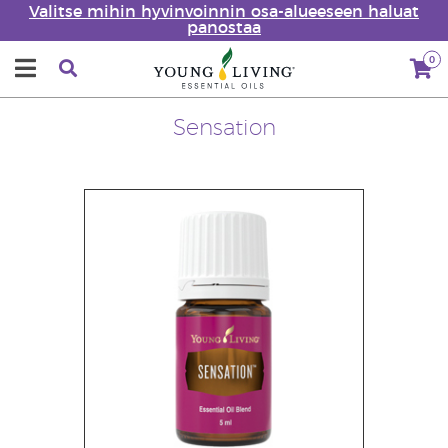
Valitse mihin hyvinvoinnin osa-alueeseen haluat
panostaa
0
Sensation