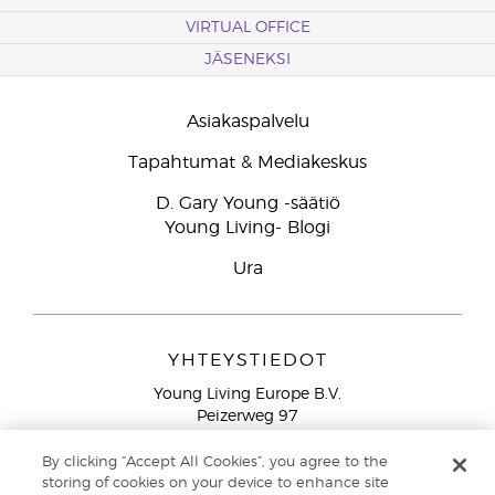
VIRTUAL OFFICE
JÄSENEKSI
Asiakaspalvelu
Tapahtumat & Mediakeskus
D. Gary Young -säätiö
Young Living- Blogi
Ura
YHTEYSTIEDOT
Young Living Europe B.V.
Peizerweg 97
9727 AJ Groningen
Netherlands
By clicking “Accept All Cookies”, you agree to the
storing of cookies on your device to enhance site
Ilmainen yhteydenotto lankanumeroista Suomesta
0800