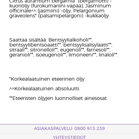
Citrus aurantium bergamia* (bergamotti) -
kuoriöljy (furokumariini-vapaa), Jasminum
officinale^^ (jasmiini) -öljy, Pelargonium
graveolens* (palsamipelargoni) -kukkaöljy.
Saattaa sisältää: Bentsyylialkoholi**,
bentsyylibentsoaatti**, bentsyylisalisylaatti**,
sitraali**, sitronelloli**, eugenoli**, farnesoli**,
geranioli**, isoeugenoli**, limoneeni**, linaloli**.
*Korkealaatuinen eteerinen öljy.
^^Korkealaatuinen absoluutti.
**Eteeristen öljyjen luonnolliset ainesosat.
ASIAKASPALVELU: 0800 913 239
YHTEYSTIEDOT