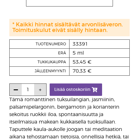
* Kaikki hinnat sisältävät arvonlisäveron.
Toimituskulut eivät sisälly hintaan.
33391
TUOTENUMERO
5 ml
ERÄ
53,45 €
TUKKUKAUPPA
70,33 €
JÄLLEENMYYNTI
Lisää ostoskoriin
Tämä romanttinen tuksuilangian, jasmiinin,
palsamipelargonin, bergamotin ja korianterin
sekoitus ruokkii iloa, spontaanisuutta ja
itseilmaisua makean kukkaisella tuoksullaan.
Taputtele kaula-aukolle joogan tai meditaation
aikana tehostamaan tietoisia, onnellisia hetkiä, tai