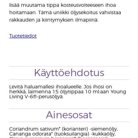
lisää muutama tippa kosteusvoiteeseen ihoa
hoitamaan. Tämä uniikki öljysekoitus vahvistaa
rakkauden ja kiintymyksen ilmapiiriä.
Tuotetiedot
Käyttöehdotus
Levitä haluamallesi ihoalueelle. Jos ihosi on
herkkä, laimenna 15 öljytippaa 10 ml:aan Young
Living V-6®-perusöljyä.
Ainesosat
Coriandrum sativum* (korianteri) -siemenöljy,
Cananga odorata* (tuoksuilangia) -kukkaöljy,