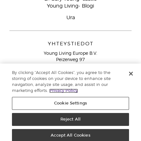
Young Living- Blogi
Ura
YHTEYSTIEDOT
Young Living Europe B.V.
Peizerweg 97
9727 AJ Groningen
Netherlands
By clicking “Accept All Cookies”, you agree to the
storing of cookies on your device to enhance site
Ilmainen yhteydenotto lankanumeroista Suomesta
0800
navigation, analyze site usage, and assist in our
913 239
marketing efforts.
Privacy Policy
Email: asiakaspalvelu@youngliving.com
Cookie Settings
Tekijänoikeus © 2021 Young Living Essential Oils. Kaikki oikeudet
pidätetään. |
Reject All
Yksityisyydensuoja
Accept All Cookies