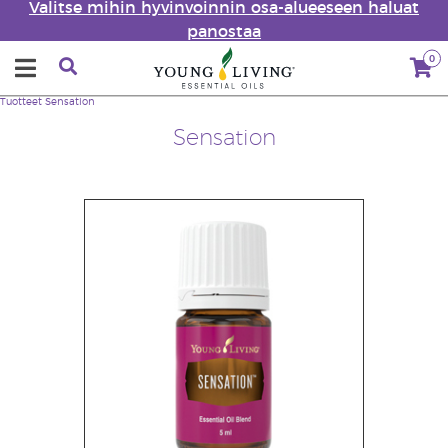
Valitse mihin hyvinvoinnin osa-alueeseen haluat
panostaa
0
Tuotteet
Sensation
Sensation