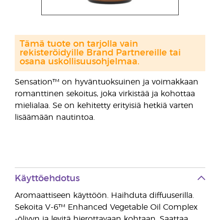
Tämä tuote on tarjolla vain
rekisteröidyille Brand Partnereille tai
osana uskollisuusohjelmaa.
Sensation™ on hyväntuoksuinen ja voimakkaan
romanttinen sekoitus, joka virkistää ja kohottaa
mielialaa. Se on kehitetty erityisiä hetkiä varten
lisäämään nautintoa.
Käyttöehdotus
Aromaattiseen käyttöön. Haihduta diffuuserilla.
Sekoita V-6™ Enhanced Vegetable Oil Complex
-öljyyn ja levitä hierottavaan kohtaan. Saattaa