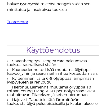
haluat tyynnyttää mieltäsi, hengitä sisään sen
minttuista ja inspiroivaa tuoksua.
Tuotetiedot
Käyttöehdotus
Sisäänhengitys: Hengitä tätä palauttavaa
tuoksua rauhallisesti sisään.
Kauneudenhoito: Lisää muutama öljytippa
kasvoöljyihin ja seerumeihin ihoa kosteuttamaan.
Kylpeminen: Laita 6-8 öljytippaa lämpimään
kylpyveteen ja rentoudu.
Hieronta: Laimenna muutama öljytippa 10
ml:aan Young Living V-6®-perusöljyä saadaksesi
rauhoittavan Pilateksen jälkeisen hieronnan.
Hajuvesi: Taputtele tätä lämmittävän
tuoksuista öljyä pulssipisteiseille ja kaulan alueelle.