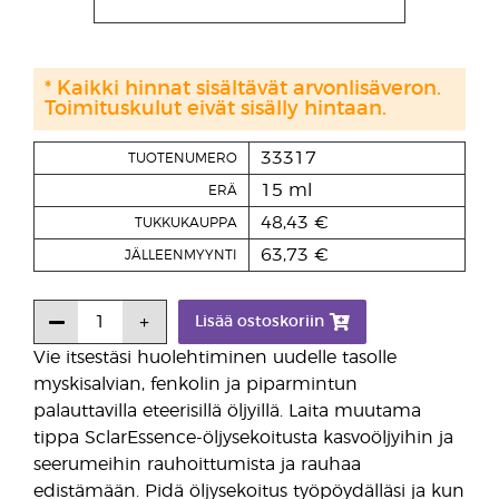
* Kaikki hinnat sisältävät arvonlisäveron.
Toimituskulut eivät sisälly hintaan.
33317
TUOTENUMERO
15 ml
ERÄ
48,43 €
TUKKUKAUPPA
63,73 €
JÄLLEENMYYNTI
Lisää ostoskoriin
Vie itsestäsi huolehtiminen uudelle tasolle
myskisalvian, fenkolin ja piparmintun
palauttavilla eteerisillä öljyillä. Laita muutama
tippa SclarEssence-öljysekoitusta kasvoöljyihin ja
seerumeihin rauhoittumista ja rauhaa
edistämään. Pidä öljysekoitus työpöydälläsi ja kun