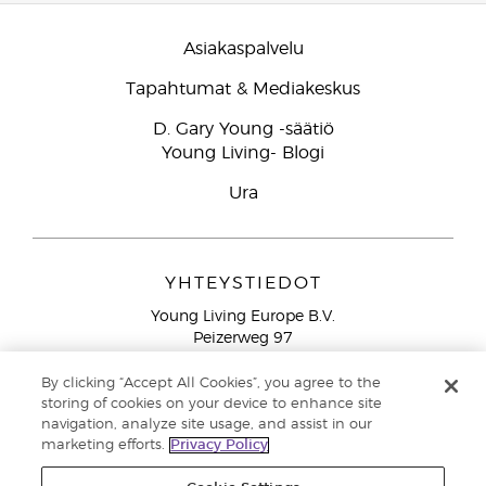
Asiakaspalvelu
Tapahtumat & Mediakeskus
D. Gary Young -säätiö
Young Living- Blogi
Ura
YHTEYSTIEDOT
Young Living Europe B.V.
Peizerweg 97
9727 AJ Groningen
Netherlands
By clicking “Accept All Cookies”, you agree to the
storing of cookies on your device to enhance site
Ilmainen yhteydenotto lankanumeroista Suomesta
0800
navigation, analyze site usage, and assist in our
913 239
marketing efforts.
Privacy Policy
Email: asiakaspalvelu@youngliving.com