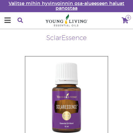
Valitse mihin hyvinvoinnin osa-alueeseen haluat
panostaa
0
SclarEssence