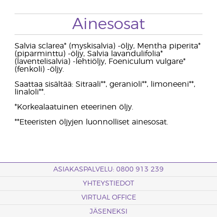
Ainesosat
Salvia sclarea* (myskisalvia) -öljy, Mentha piperita*
(piparminttu) -öljy, Salvia lavandulifolia*
(laventelisalvia) -lehtiöljy, Foeniculum vulgare*
(fenkoli) -öljy.
Saattaa sisältää: Sitraali**, geranioli**, limoneeni**,
linaloli**.
*Korkealaatuinen eteerinen öljy.
**Eteeristen öljyjen luonnolliset ainesosat.
ASIAKASPALVELU: 0800 913 239
YHTEYSTIEDOT
VIRTUAL OFFICE
JÄSENEKSI