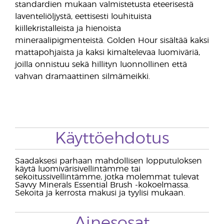
standardien mukaan valmistetusta eteerisestä
laventeliöljystä, eettisesti louhituista
kiillekristalleista ja hienoista
mineraalipigmenteistä. Golden Hour sisältää kaksi
mattapohjaista ja kaksi kimaltelevaa luomiväriä,
joilla onnistuu sekä hillityn luonnollinen että
vahvan dramaattinen silmämeikki.
Käyttöehdotus
Saadaksesi parhaan mahdollisen lopputuloksen
käytä luomivärisivellintämme tai
sekoitussivellintämme, jotka molemmat tulevat
Savvy Minerals Essential Brush -kokoelmassa.
Sekoita ja kerrosta makusi ja tyylisi mukaan.
Ainesosat