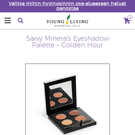
Valitse mihin hyvinvoinnin osa-alueeseen haluat
panostaa
0
Savvy Minerals Eyeshadow
Palette – Golden Hour