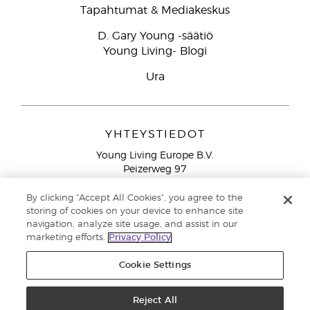
Tapahtumat & Mediakeskus
D. Gary Young -säätiö
Young Living- Blogi
Ura
YHTEYSTIEDOT
Young Living Europe B.V.
Peizerweg 97
9727 AJ Groningen
Netherlands
By clicking “Accept All Cookies”, you agree to the
storing of cookies on your device to enhance site
Ilmainen yhteydenotto lankanumeroista Suomesta
0800
navigation, analyze site usage, and assist in our
913 239
marketing efforts.
Privacy Policy
Email: asiakaspalvelu@youngliving.com
Cookie Settings
Tekijänoikeus © 2021 Young Living Essential Oils. Kaikki oikeudet
pidätetään. |
Reject All
Yksityisyydensuoja