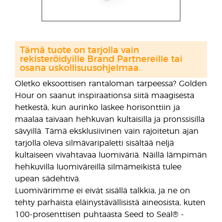
Tämä tuote on tarjolla vain
rekisteröidyille Brand Partnereille tai
osana uskollisuusohjelmaa.
Oletko eksoottisen rantaloman tarpeessa? Golden
Hour on saanut inspiraationsa siitä maagisesta
hetkestä, kun aurinko laskee horisonttiin ja
maalaa taivaan hehkuvan kultaisilla ja pronssisilla
sävyillä. Tämä eksklusiivinen vain rajoitetun ajan
tarjolla oleva silmävaripaletti sisältää neljä
kultaiseen vivahtavaa luomiväriä. Näillä lämpimän
hehkuvilla luomiväreillä silmämeikistä tulee
upean sädehtivä.
Luomivärimme ei eivät sisällä talkkia, ja ne on
tehty parhaista eläinystävällisistä aineosista, kuten
100-prosenttisen puhtaasta Seed to Seal® -