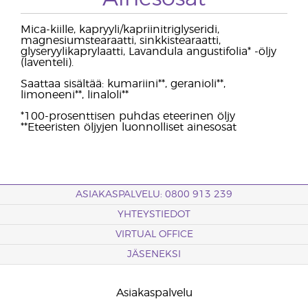
Mica-kiille, kapryyli/kapriinitriglyseridi,
magnesiumstearaatti, sinkkistearaatti,
glyseryylikaprylaatti, Lavandula angustifolia* -öljy
(laventeli).
Saattaa sisältää: kumariini**, geranioli**,
limoneeni**, linaloli**
*100-prosenttisen puhdas eteerinen öljy
**Eteeristen öljyjen luonnolliset ainesosat
ASIAKASPALVELU: 0800 913 239
YHTEYSTIEDOT
VIRTUAL OFFICE
JÄSENEKSI
Asiakaspalvelu