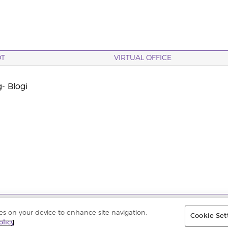
OT
VIRTUAL OFFICE
- Blogi
etään. |
Yksityisyydensuoja
ies on your device to enhance site navigation,
Cookie Set
olicy