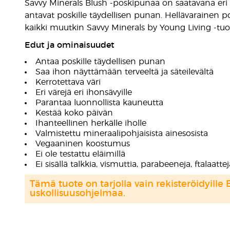
Savvy Minerals Blush -poskipunaa on saatavana eri ih
antavat poskille täydellisen punan. Hellävarainen pos
kaikki muutkin Savvy Minerals by Young Living -tuot
Edut ja ominaisuudet
Antaa poskille täydellisen punan
Saa ihon näyttämään terveeltä ja säteilevältä
Kerrotettava väri
Eri värejä eri ihonsävyille
Parantaa luonnollista kauneutta
Kestää koko päivän
Ihanteellinen herkälle iholle
Valmistettu mineraalipohjaisista ainesosista
Vegaaninen koostumus
Ei ole testattu eläimillä
Ei sisällä talkkia, vismuttia, parabeeneja, ftalaatt
Tämä tuote on tarjolla vain rekisteröidyille 
uskollisuusohjelmaa.