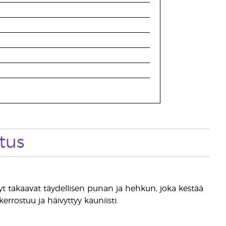
tus
vyt takaavat täydellisen punan ja hehkun, joka kestää
errostuu ja häivyttyy kauniisti.