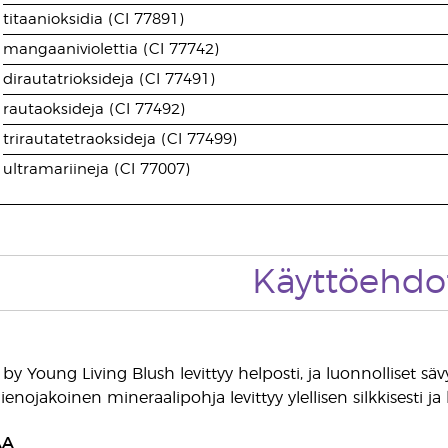
titaanioksidia (CI 77891)
mangaaniviolettia (CI 77742)
dirautatrioksideja (CI 77491)
rautaoksideja (CI 77492)
trirautatetraoksideja (CI 77499)
ultramariineja (CI 77007)
Käyttöehdo
by Young Living Blush levittyy helposti, ja luonnolliset sä
enojakoinen mineraalipohja levittyy ylellisen silkkisesti ja k
AA