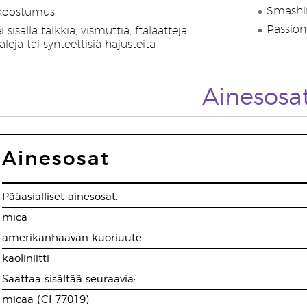
Smashin
koostumus
Passion
isällä talkkia, vismuttia, ftalaatteja,
eja tai synteettisiä hajusteita
Ainesosa
Ainesosat
Pääasialliset ainesosat:
mica
amerikanhaavan kuoriuute
kaoliniitti
Saattaa sisältää seuraavia:
micaa (CI 77019)