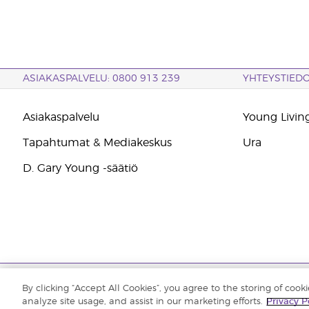
ASIAKASPALVELU: 0800 913 239
YHTEYSTIED
Asiakaspalvelu
Young Living
Tapahtumat & Mediakeskus
Ura
D. Gary Young -säätiö
Tekijänoikeus © 2021 Young Living Essential Oils. Kaikki oikeudet pidät
By clicking “Accept All Cookies”, you agree to the storing of cook
analyze site usage, and assist in our marketing efforts.
Privacy P