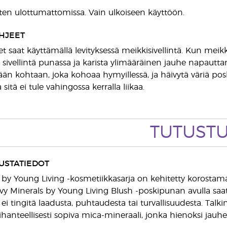
asten ulottumattomissa. Vain ulkoiseen käyttöön.
HJEET
et saat käyttämällä levityksessä meikkisivellintä. Kun mei
 sivellintä punassa ja karista ylimääräinen jauhe napautta
än kohtaan, joka kohoaa hymyillessä, ja häivytä väriä posk
a sitä ei tule vahingossa kerralla liikaa.
TUTUST
USTATIEDOT
 by Young Living -kosmetiikkasarja on kehitetty korostamaa
vy Minerals by Young Living Blush -poskipunan avulla s
 ei tingitä laadusta, puhtaudesta tai turvallisuudesta. Ta
 ihanteellisesti sopiva mica-mineraali, jonka hienoksi jauhett