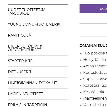
Tuot
UUDET TUOTTEET JA
TARJOUKSET
YOUNG LIVING -TUOTEMERKIT
RAVINTOLISÄT
OMAINAISUUD
ETEERISET ÖLJYT &
ÖLJYSEKOITUKSET
Tuo poskille
Heleyttää ih
STARTER KITS
Antaa tervet
DIFFUUSERIT
Kerrostettava
Sopiva väriva
LIIKETOIMINNAN TYÖKALUT
Korostaa luo
Kestää koko 
HYGIENIATUOTTEET
Ihanteellinen
Valmistettu m
ERILAISIIN TARPEISIIN