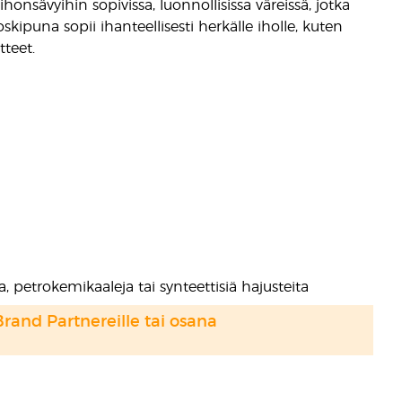
onsävyihin sopivissa, luonnollisissa väreissä, jotka
kipuna sopii ihanteellisesti herkälle iholle, kuten
teet.
eja, petrokemikaaleja tai synteettisiä hajusteita
Brand Partnereille tai osana