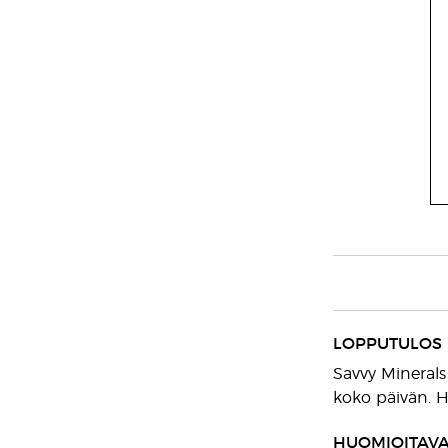
LOPPUTULOS
Savvy Minerals 
koko päivän. Hi
HUOMIOITAV