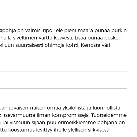
kkipohja on valmis, ripottele pieni määrä punaa purkin
malla siveltimen vartta kevyesti. Lisää punaa posken
iluun suuntaisesti ohimoja kohti. Kerrosta väri
U
n jokaisen naisen omaa yksilöllistä ja luonnollista
aat itsevarmuutta ilman kompromisseja. Tuotteidemme
lkin tai vismutin sijaan puuterimeikkiemme pohjana on
u koostumus levittyy iholle ylellisen silkkisesti.