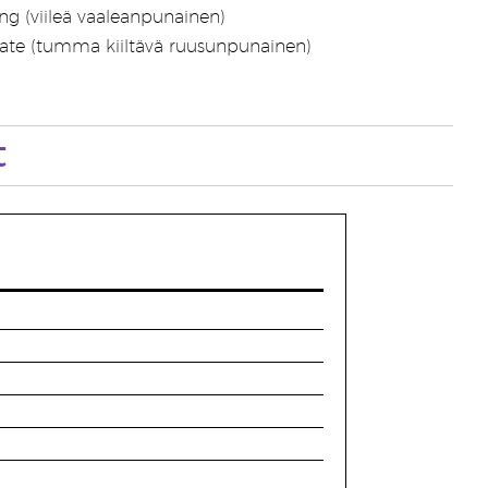
g (viileä vaaleanpunainen)
ate (tumma kiiltävä ruusunpunainen)
t