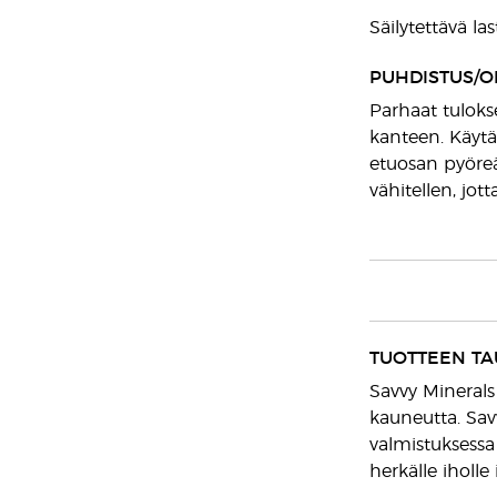
Säilytettävä l
PUHDISTUS/O
Parhaat tuloks
kanteen. Käytä
etuosan pyöreä
vähitellen, jott
TUOTTEEN TA
Savvy Minerals
kauneutta. Sav
valmistuksessa
herkälle iholle