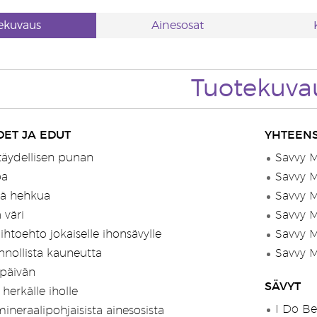
ekuvaus
Ainesosat
Tuotekuva
ET JA EDUT
YHTEENS
 täydellisen punan
Savvy M
oa
Savvy M
tä hehkua
Savvy M
 väri
Savvy M
ihtoehto jokaiselle ihonsävylle
Savvy M
nnollista kauneutta
Savvy M
päivän
SÄVYT
 herkälle iholle
I Do Be
ineraalipohjaisista ainesosista