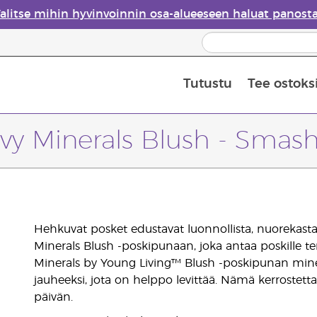
alitse mihin hyvinvoinnin osa-alueeseen haluat panost
Tutustu
Tee ostoks
Eteeristen öljyjen turvallisuus
Viimeinen mahdollisuus: 50 % alen
vy Minerals Blush - Smas
Hehkuvat posket edustavat luonnollista, nuorekasta
Minerals Blush -poskipunaan, joka antaa poskille ter
Minerals by Young Living™ Blush -poskipunan minera
jauheeksi, jota on helppo levittää. Nämä kerrostettava
päivän.