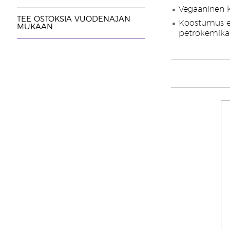
Vegaaninen 
TEE OSTOKSIA VUODENAJAN
Koostumus ei s
MUKAAN
petrokemikaal