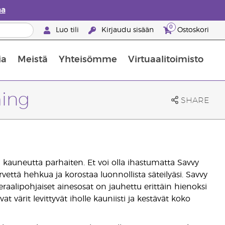
aa
0
Luo tili
Kirjaudu sisään
Ostoskori
ia
Meistä
Yhteisömme
Virtuaalitoimisto
nus valikoiduista ihonhoitotuotteista
Young Livingin ravintolisäopas
Miten eteerisiä öljyjä käytetään
hing
SHARE
 kauneutta parhaiten. Et voi olla ihastumatta Savvy
vettä hehkua ja korostaa luonnollista säteilyäsi. Savvy
alipohjaiset ainesosat on jauhettu erittäin hienoksi
t värit levittyvät iholle kauniisti ja kestävät koko