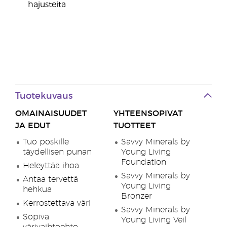
hajusteita
Tuotekuvaus
OMAINAISUUDET
YHTEENSOPIVAT
JA EDUT
TUOTTEET
Tuo poskille
Savvy Minerals by
täydellisen punan
Young Living
Foundation
Heleyttää ihoa
Savvy Minerals by
Antaa tervettä
Young Living
hehkua
Bronzer
Kerrostettava väri
Savvy Minerals by
Sopiva
Young Living Veil