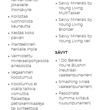
värivaihtoehto
Savvy Minerals by
jokaiselle
Young Living
ihonsävylle
MultiTasker
Korostaa
Savvy Minerals by
luonnollista
Young Living
kauneutta
Bronzer
Kestää koko
Savvy Minerals by
päivän
Young Living Veil
Ihanteellinen
herkälle iholle
SÄVYT
Valmistettu
I Do Believe
mineraalipohjaisista
You’re Blushin’
ainesosista
(neutraali
Vegaaninen
vaaleanpunainen)
koostumus
Smashing (viileä
Koostumus ei
vaaleanpunainen)
sisällä talkkia,
Passionate
vismuttia,
(tumma kiiltävä
ftalaatteja,
ruusunpunainen)
petrokemikaaleja
tai synteettisiä