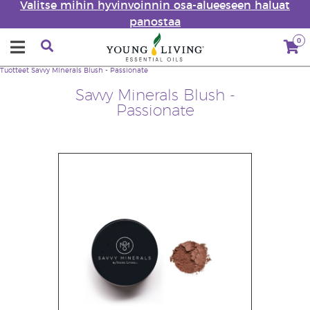
Valitse mihin hyvinvoinnin osa-alueeseen haluat
panostaa
0
Tuotteet
Savvy Minerals Blush - Passionate
Savvy Minerals Blush -
Passionate