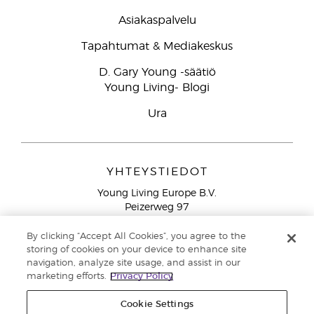
Asiakaspalvelu
Tapahtumat & Mediakeskus
D. Gary Young -säätiö
Young Living- Blogi
Ura
YHTEYSTIEDOT
Young Living Europe B.V.
Peizerweg 97
9727 AJ Groningen
Netherlands
By clicking “Accept All Cookies”, you agree to the
storing of cookies on your device to enhance site
Ilmainen yhteydenotto lankanumeroista Suomesta
0800
navigation, analyze site usage, and assist in our
913 239
marketing efforts.
Privacy Policy
Email: asiakaspalvelu@youngliving.com
Cookie Settings