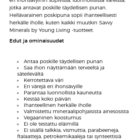
eri ihonsävyihin sopivissa, luonnollisissa väreissä,
jotka antavat poskille täydellisen punan.
Hellävarainen poskipuna sopii ihanteellisesti
herkälle iholle, kuten kaikki muutkin Savvy
Minerals by Young Living -tuotteet.
Edut ja ominaisuudet
Antaa poskille täydellisen punan
Saa ihon näyttämään terveeltä ja
säteilevältä
Kerrotettava väri
Eri värejä eri ihonsävyille
Parantaa luonnollista kauneutta
Kestää koko päivän
Ihanteellinen herkälle iholle
Valmistettu mineraalipohjaisista ainesosista
Vegaaninen koostumus
Ei ole testattu eläimillä
Ei sisällä talkkia, vismuttia, parabeeneja,
ftalaatteja, petrokemikaaleja tai synteettisiä